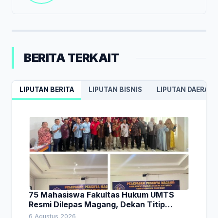
BERITA TERKAIT
LIPUTAN BERITA
LIPUTAN BISNIS
LIPUTAN DAERAH
75 Mahasiswa Fakultas Hukum UMTS
Resmi Dilepas Magang, Dekan Titip
Empat Pesan Penting
6 Agustus 2026