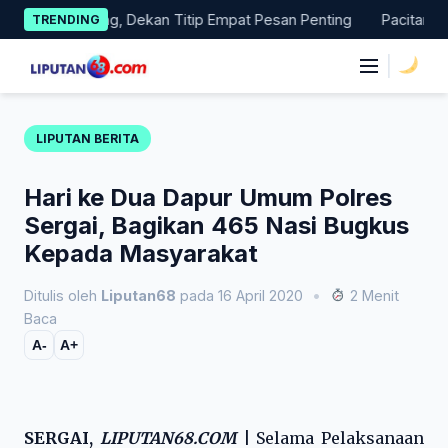
Skip
as Magang, Dekan Titip Empat Pesan Penting
Pacitan Tembus 
TRENDING
to
content
|
LIPUTAN BERITA
Hari ke Dua Dapur Umum Polres
Sergai, Bagikan 465 Nasi Bugkus
Kepada Masyarakat
Ditulis oleh
Liputan68
pada 16 April 2020
•
2 Menit
Baca
A-
A+
SERGAI,
LIPUTAN68.COM
|
Selama Pelaksanaan