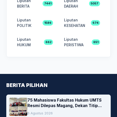
Liputan
Liputan
7441
5057
BERITA
DAERAH
Liputan
Liputan
1586
674
POLITIK
KESEHATAN
Liputan
Liputan
662
651
HUKUM
PERISTIWA
BERITA PILIHAN
75 Mahasiswa Fakultas Hukum UMTS
Resmi Dilepas Magang, Dekan Titip
Empat Pesan Penting
6 Agustus 2026