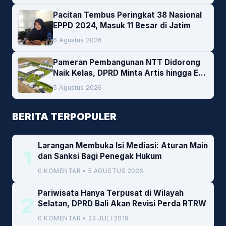
Pacitan Tembus Peringkat 38 Nasional
EPPD 2024, Masuk 11 Besar di Jatim
6 Agustus 2026
Pameran Pembangunan NTT Didorong
Naik Kelas, DPRD Minta Artis hingga EO
Lokal Jadi Prioritas
5 Agustus 2026
BERITA TERPOPULER
Larangan Membuka Isi Mediasi: Aturan Main
1
dan Sanksi Bagi Penegak Hukum
0 KOMENTAR • 5 AGUSTUS 2026
Pariwisata Hanya Terpusat di Wilayah
2
Selatan, DPRD Bali Akan Revisi Perda RTRW
0 KOMENTAR • 23 JULI 2019