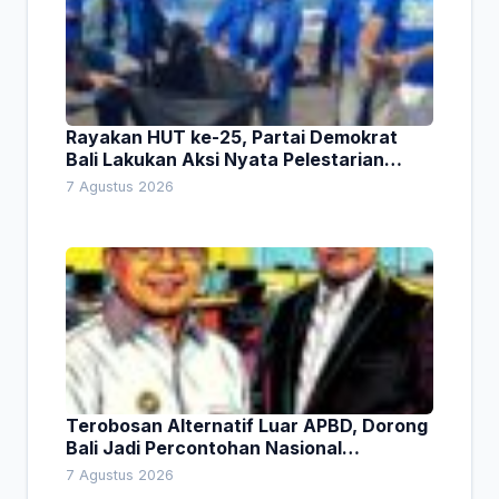
Rayakan HUT ke-25, Partai Demokrat
Bali Lakukan Aksi Nyata Pelestarian
Lingkungan
7 Agustus 2026
Terobosan Alternatif Luar APBD, Dorong
Bali Jadi Percontohan Nasional
Pembiayaan Daerah
7 Agustus 2026