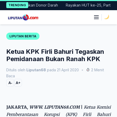
Skip
Gelar Gerakan Donor Darah
Rayakan HUT ke-25, Partai Demokra
TRENDING
to
content
|
LIPUTAN BERITA
Ketua KPK Firli Bahuri Tegaskan
Pemidanaan Bukan Ranah KPK
Ditulis oleh
Liputan68
pada 21 April 2020
•
2 Menit
Baca
A-
A+
JAKARTA,
WWW. LIPUTAN68.COM
|
Ketua Komisi
Pemberantasan Korupsi (KPK) Firli Bahuri