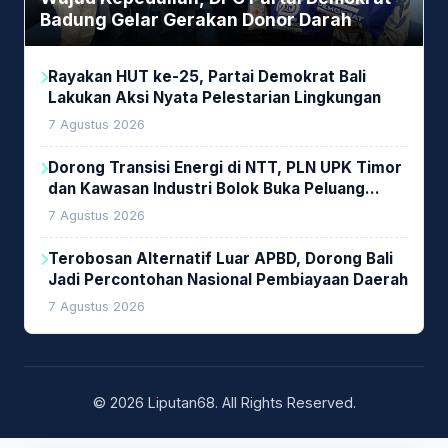
Badung Gelar Gerakan Donor Darah
Rayakan HUT ke-25, Partai Demokrat Bali
Lakukan Aksi Nyata Pelestarian Lingkungan
7 Agustus 2026
Dorong Transisi Energi di NTT, PLN UPK Timor
dan Kawasan Industri Bolok Buka Peluang
Investasi Woodchip untuk Cofiring PLTU Bolok
7 Agustus 2026
Terobosan Alternatif Luar APBD, Dorong Bali
Jadi Percontohan Nasional Pembiayaan Daerah
7 Agustus 2026
© 2026 Liputan68. All Rights Reserved.