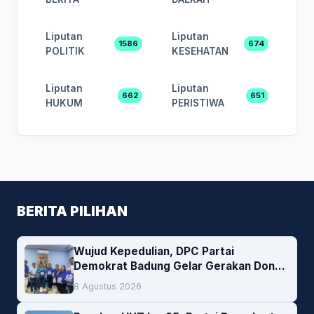
Liputan
Liputan
1586
674
POLITIK
KESEHATAN
Liputan
Liputan
662
651
HUKUM
PERISTIWA
BERITA PILIHAN
Wujud Kepedulian, DPC Partai
Demokrat Badung Gelar Gerakan Donor
Darah
8 Agustus 2026