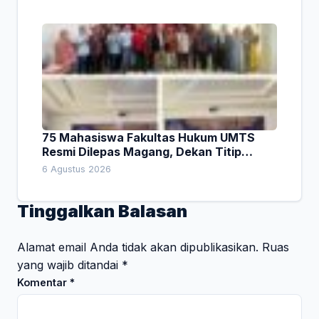
75 Mahasiswa Fakultas Hukum UMTS
Resmi Dilepas Magang, Dekan Titip
Empat Pesan Penting
6 Agustus 2026
Tinggalkan Balasan
Alamat email Anda tidak akan dipublikasikan.
Ruas
yang wajib ditandai
*
Komentar
*