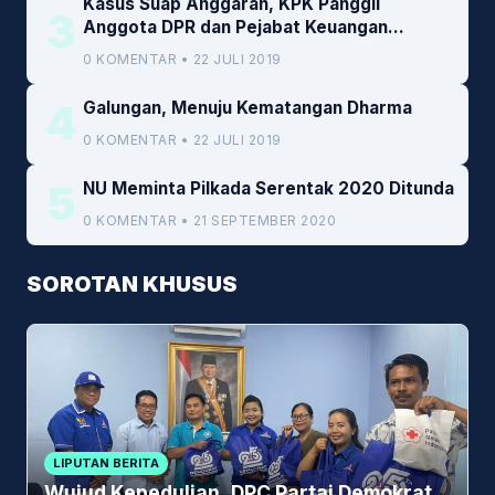
Kasus Suap Anggaran, KPK Panggil
3
Anggota DPR dan Pejabat Keuangan
Kemenkeu
0 KOMENTAR • 22 JULI 2019
4
Galungan, Menuju Kematangan Dharma
0 KOMENTAR • 22 JULI 2019
5
NU Meminta Pilkada Serentak 2020 Ditunda
0 KOMENTAR • 21 SEPTEMBER 2020
SOROTAN KHUSUS
LIPUTAN BERITA
Wujud Kepedulian, DPC Partai Demokrat