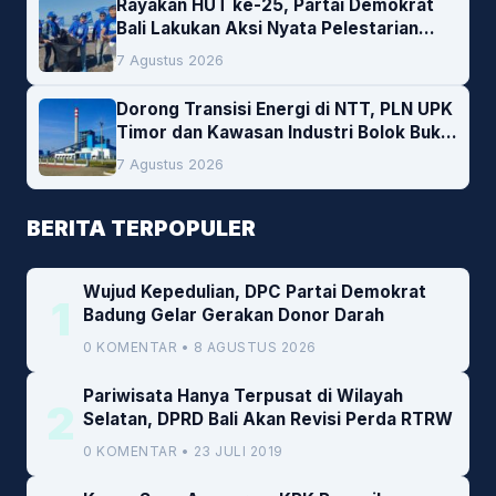
Rayakan HUT ke-25, Partai Demokrat
Bali Lakukan Aksi Nyata Pelestarian
Lingkungan
7 Agustus 2026
Dorong Transisi Energi di NTT, PLN UPK
Timor dan Kawasan Industri Bolok Buka
Peluang Investasi Woodchip untuk
7 Agustus 2026
Cofiring PLTU Bolok
BERITA TERPOPULER
Wujud Kepedulian, DPC Partai Demokrat
1
Badung Gelar Gerakan Donor Darah
0 KOMENTAR • 8 AGUSTUS 2026
Pariwisata Hanya Terpusat di Wilayah
2
Selatan, DPRD Bali Akan Revisi Perda RTRW
0 KOMENTAR • 23 JULI 2019