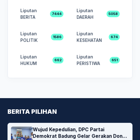
Liputan
Liputan
7444
5058
BERITA
DAERAH
Liputan
Liputan
1586
674
POLITIK
KESEHATAN
Liputan
Liputan
662
651
HUKUM
PERISTIWA
BERITA PILIHAN
Wujud Kepedulian, DPC Partai
Demokrat Badung Gelar Gerakan Donor