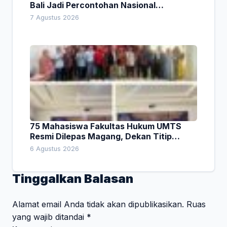
Bali Jadi Percontohan Nasional
Pembiayaan Daerah
7 Agustus 2026
75 Mahasiswa Fakultas Hukum UMTS
Resmi Dilepas Magang, Dekan Titip
Empat Pesan Penting
6 Agustus 2026
Tinggalkan Balasan
Alamat email Anda tidak akan dipublikasikan.
Ruas
yang wajib ditandai
*