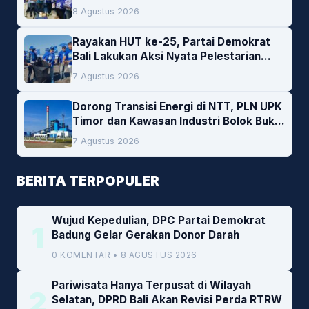
Darah
8 Agustus 2026
Rayakan HUT ke-25, Partai Demokrat
Bali Lakukan Aksi Nyata Pelestarian
Lingkungan
7 Agustus 2026
Dorong Transisi Energi di NTT, PLN UPK
Timor dan Kawasan Industri Bolok Buka
Peluang Investasi Woodchip untuk
7 Agustus 2026
Cofiring PLTU Bolok
BERITA TERPOPULER
Wujud Kepedulian, DPC Partai Demokrat
1
Badung Gelar Gerakan Donor Darah
0 KOMENTAR • 8 AGUSTUS 2026
Pariwisata Hanya Terpusat di Wilayah
2
Selatan, DPRD Bali Akan Revisi Perda RTRW