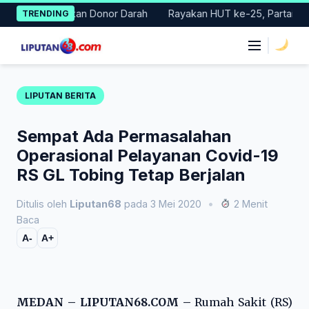
Skip
lar Gerakan Donor Darah
Rayakan HUT ke-25, Partai Demokrat 
TRENDING
to
content
|
LIPUTAN BERITA
Sempat Ada Permasalahan
Operasional Pelayanan Covid-19
RS GL Tobing Tetap Berjalan
Ditulis oleh
Liputan68
pada 3 Mei 2020
•
2 Menit
Baca
A-
A+
MEDAN – LIPUTAN68.COM –
Rumah Sakit (RS)