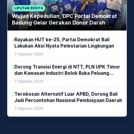
LIPUTAN BERITA
Wujud Kepedulian, DPC Partai Demokrat
Badung Gelar Gerakan Donor Darah
Rayakan HUT ke-25, Partai Demokrat Bali
Lakukan Aksi Nyata Pelestarian Lingkungan
7 Agustus 2026
Dorong Transisi Energi di NTT, PLN UPK Timor
dan Kawasan Industri Bolok Buka Peluang
Investasi Woodchip untuk Cofiring PLTU Bolok
7 Agustus 2026
Terobosan Alternatif Luar APBD, Dorong Bali
Jadi Percontohan Nasional Pembiayaan Daerah
7 Agustus 2026