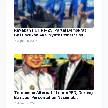
Rayakan HUT ke-25, Partai Demokrat
Bali Lakukan Aksi Nyata Pelestarian
Lingkungan
7 Agustus 2026
Terobosan Alternatif Luar APBD, Dorong
Bali Jadi Percontohan Nasional
Pembiayaan Daerah
7 Agustus 2026