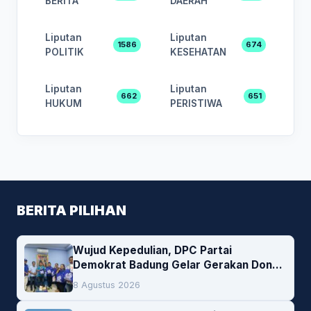
BERITA
DAERAH
Liputan
Liputan
1586
674
POLITIK
KESEHATAN
Liputan
Liputan
662
651
HUKUM
PERISTIWA
BERITA PILIHAN
Wujud Kepedulian, DPC Partai
Demokrat Badung Gelar Gerakan Donor
Darah
8 Agustus 2026