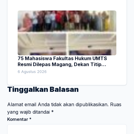
75 Mahasiswa Fakultas Hukum UMTS
Resmi Dilepas Magang, Dekan Titip
Empat Pesan Penting
6 Agustus 2026
Tinggalkan Balasan
Alamat email Anda tidak akan dipublikasikan.
Ruas
yang wajib ditandai
*
Komentar
*