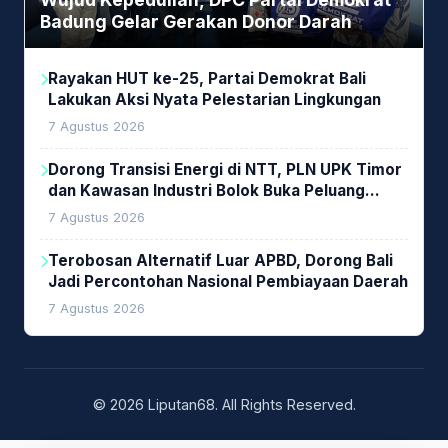
Badung Gelar Gerakan Donor Darah
Rayakan HUT ke-25, Partai Demokrat Bali
Lakukan Aksi Nyata Pelestarian Lingkungan
7 Agustus 2026
Dorong Transisi Energi di NTT, PLN UPK Timor
dan Kawasan Industri Bolok Buka Peluang
Investasi Woodchip untuk Cofiring PLTU Bolok
7 Agustus 2026
Terobosan Alternatif Luar APBD, Dorong Bali
Jadi Percontohan Nasional Pembiayaan Daerah
7 Agustus 2026
© 2026 Liputan68. All Rights Reserved.