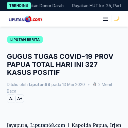
Skip
Gelar Gerakan Donor Darah
Rayakan HUT ke-25, Partai Demokra
TRENDING
to
content
|
LIPUTAN BERITA
GUGUS TUGAS COVID-19 PROV
PAPUA TOTAL HARI INI 327
KASUS POSITIF
Ditulis oleh
Liputan68
pada 13 Mei 2020
•
2 Menit
Baca
A-
A+
Jayapura,
Liputan68.com
| Kapolda Papua, Irjen