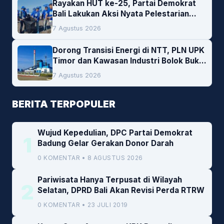
Rayakan HUT ke-25, Partai Demokrat
Bali Lakukan Aksi Nyata Pelestarian
Lingkungan
7 Agustus 2026
Dorong Transisi Energi di NTT, PLN UPK
Timor dan Kawasan Industri Bolok Buka
Peluang Investasi Woodchip untuk
7 Agustus 2026
Cofiring PLTU Bolok
BERITA TERPOPULER
Wujud Kepedulian, DPC Partai Demokrat
1
Badung Gelar Gerakan Donor Darah
0 KOMENTAR • 8 AGUSTUS 2026
Pariwisata Hanya Terpusat di Wilayah
2
Selatan, DPRD Bali Akan Revisi Perda RTRW
0 KOMENTAR • 23 JULI 2019