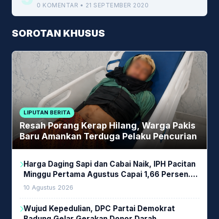
0 KOMENTAR • 21 SEPTEMBER 2020
SOROTAN KHUSUS
LIPUTAN BERITA
Resah Porang Kerap Hilang, Warga Pakis
Baru Amankan Terduga Pelaku Pencurian
Harga Daging Sapi dan Cabai Naik, IPH Pacitan
Minggu Pertama Agustus Capai 1,66 Persen.
Ini Penjelasan Kabag Ayub
10 Agustus 2026
Wujud Kepedulian, DPC Partai Demokrat
Badung Gelar Gerakan Donor Darah