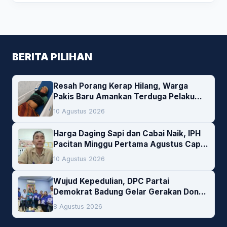
BERITA PILIHAN
Resah Porang Kerap Hilang, Warga
Pakis Baru Amankan Terduga Pelaku
Pencurian
10 Agustus 2026
Harga Daging Sapi dan Cabai Naik, IPH
Pacitan Minggu Pertama Agustus Capai
1,66 Persen. Ini Penjelasan Kabag Ayub
10 Agustus 2026
Wujud Kepedulian, DPC Partai
Demokrat Badung Gelar Gerakan Donor
Darah
8 Agustus 2026