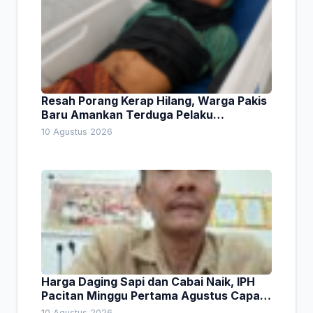
Resah Porang Kerap Hilang, Warga Pakis
Baru Amankan Terduga Pelaku
Pencurian
10 Agustus 2026
Harga Daging Sapi dan Cabai Naik, IPH
Pacitan Minggu Pertama Agustus Capai
1,66 Persen. Ini Penjelasan Kabag Ayub
10 Agustus 2026