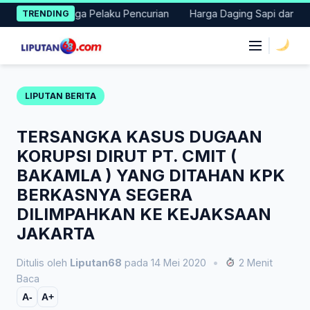
Skip
an Terduga Pelaku Pencurian
Harga Daging Sapi dan Cabai Naik
TRENDING
to
content
|
LIPUTAN BERITA
TERSANGKA KASUS DUGAAN
KORUPSI DIRUT PT. CMIT (
BAKAMLA ) YANG DITAHAN KPK
BERKASNYA SEGERA
DILIMPAHKAN KE KEJAKSAAN
JAKARTA
Ditulis oleh
Liputan68
pada 14 Mei 2020
•
2 Menit
Baca
A-
A+