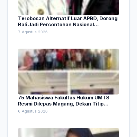
Terobosan Alternatif Luar APBD, Dorong
Bali Jadi Percontohan Nasional
Pembiayaan Daerah
7 Agustus 2026
75 Mahasiswa Fakultas Hukum UMTS
Resmi Dilepas Magang, Dekan Titip
Empat Pesan Penting
6 Agustus 2026