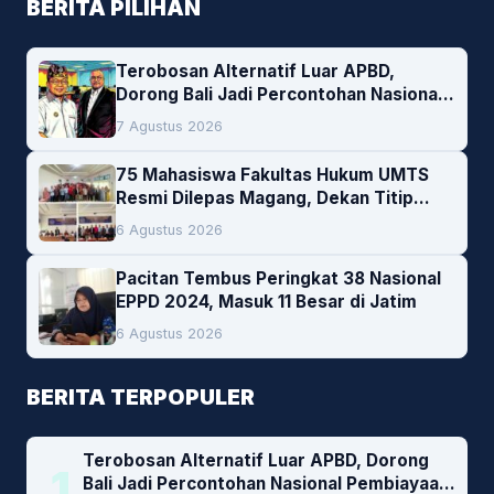
BERITA PILIHAN
Terobosan Alternatif Luar APBD,
Dorong Bali Jadi Percontohan Nasional
Pembiayaan Daerah
7 Agustus 2026
75 Mahasiswa Fakultas Hukum UMTS
Resmi Dilepas Magang, Dekan Titip
Empat Pesan Penting
6 Agustus 2026
Pacitan Tembus Peringkat 38 Nasional
EPPD 2024, Masuk 11 Besar di Jatim
6 Agustus 2026
BERITA TERPOPULER
Terobosan Alternatif Luar APBD, Dorong
1
Bali Jadi Percontohan Nasional Pembiayaan