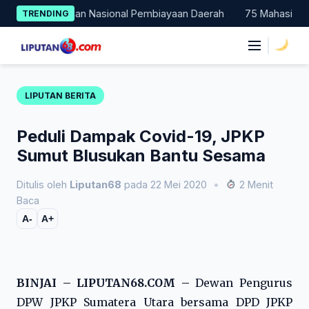
Skip
i Percontohan Nasional Pembiayaan Daerah
75 Mahasiswa Faku
TRENDING
to
content
|
LIPUTAN BERITA
Peduli Dampak Covid-19, JPKP
Sumut Blusukan Bantu Sesama
Ditulis oleh
Liputan68
pada 22 Mei 2020
•
2 Menit
Baca
A-
A+
BINJAI – LIPUTAN68.COM –
Dewan Pengurus
DPW JPKP Sumatera Utara bersama DPD JPKP