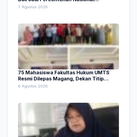
Pembiayaan Daerah
7 Agustus 2026
75 Mahasiswa Fakultas Hukum UMTS
Resmi Dilepas Magang, Dekan Titip
Empat Pesan Penting
6 Agustus 2026