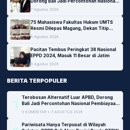
Dorong Bali Jadi Percontohan Nasional
Pembiayaan Daerah
7 Agustus 2026
75 Mahasiswa Fakultas Hukum UMTS
Resmi Dilepas Magang, Dekan Titip
Empat Pesan Penting
6 Agustus 2026
Pacitan Tembus Peringkat 38 Nasional
EPPD 2024, Masuk 11 Besar di Jatim
6 Agustus 2026
BERITA TERPOPULER
Terobosan Alternatif Luar APBD, Dorong
1
Bali Jadi Percontohan Nasional Pembiayaan
Daerah
0 KOMENTAR • 7 AGUSTUS 2026
Pariwisata Hanya Terpusat di Wilayah