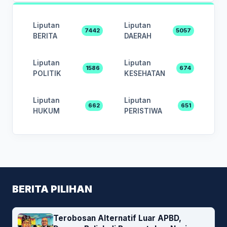
Liputan
Liputan
7442
5057
BERITA
DAERAH
Liputan
Liputan
1586
674
POLITIK
KESEHATAN
Liputan
Liputan
662
651
HUKUM
PERISTIWA
BERITA PILIHAN
Terobosan Alternatif Luar APBD,