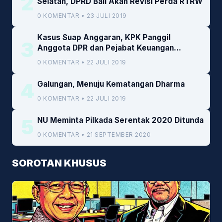
2
Selatan, DPRD Bali Akan Revisi Perda RTRW
0 KOMENTAR • 23 JULI 2019
Kasus Suap Anggaran, KPK Panggil
3
Anggota DPR dan Pejabat Keuangan
Kemenkeu
0 KOMENTAR • 22 JULI 2019
4
Galungan, Menuju Kematangan Dharma
0 KOMENTAR • 22 JULI 2019
5
NU Meminta Pilkada Serentak 2020 Ditunda
0 KOMENTAR • 21 SEPTEMBER 2020
SOROTAN KHUSUS