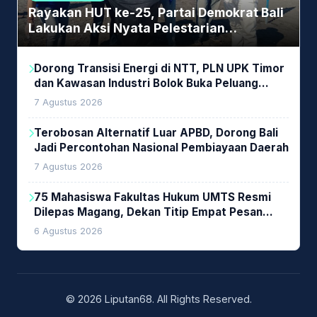
Rayakan HUT ke-25, Partai Demokrat Bali
Lakukan Aksi Nyata Pelestarian
Lingkungan
Dorong Transisi Energi di NTT, PLN UPK Timor
dan Kawasan Industri Bolok Buka Peluang
Investasi Woodchip untuk Cofiring PLTU Bolok
7 Agustus 2026
Terobosan Alternatif Luar APBD, Dorong Bali
Jadi Percontohan Nasional Pembiayaan Daerah
7 Agustus 2026
75 Mahasiswa Fakultas Hukum UMTS Resmi
Dilepas Magang, Dekan Titip Empat Pesan
Penting
6 Agustus 2026
© 2026 Liputan68. All Rights Reserved.