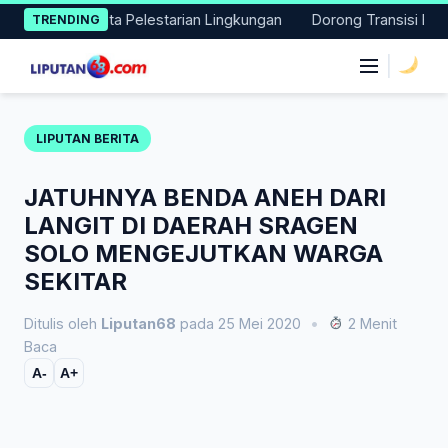
Skip
 Aksi Nyata Pelestarian Lingkungan
Dorong Transisi Energi di
TRENDING
to
content
|
LIPUTAN BERITA
JATUHNYA BENDA ANEH DARI
LANGIT DI DAERAH SRAGEN
SOLO MENGEJUTKAN WARGA
SEKITAR
Ditulis oleh
Liputan68
pada 25 Mei 2020
•
2 Menit
Baca
A-
A+