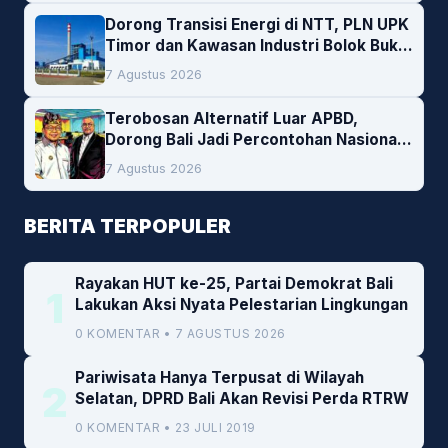
Dorong Transisi Energi di NTT, PLN UPK
Timor dan Kawasan Industri Bolok Buka
Peluang Investasi Woodchip untuk
7 Agustus 2026
Cofiring PLTU Bolok
Terobosan Alternatif Luar APBD,
Dorong Bali Jadi Percontohan Nasional
Pembiayaan Daerah
7 Agustus 2026
BERITA TERPOPULER
Rayakan HUT ke-25, Partai Demokrat Bali
1
Lakukan Aksi Nyata Pelestarian Lingkungan
0 KOMENTAR • 7 AGUSTUS 2026
Pariwisata Hanya Terpusat di Wilayah
2
Selatan, DPRD Bali Akan Revisi Perda RTRW
0 KOMENTAR • 23 JULI 2019