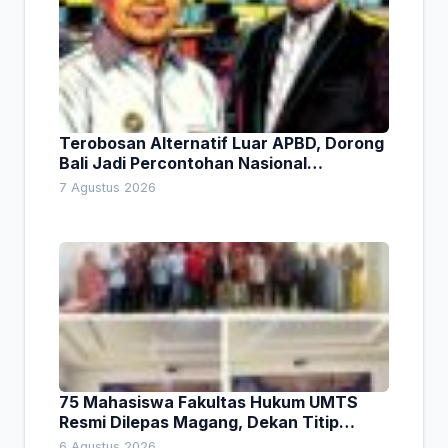
Terobosan Alternatif Luar APBD, Dorong
Bali Jadi Percontohan Nasional
Pembiayaan Daerah
7 Agustus 2026
75 Mahasiswa Fakultas Hukum UMTS
Resmi Dilepas Magang, Dekan Titip
Empat Pesan Penting
6 Agustus 2026