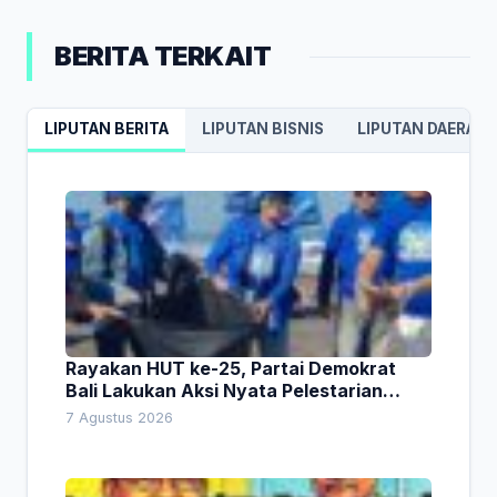
BERITA TERKAIT
LIPUTAN BERITA
LIPUTAN BISNIS
LIPUTAN DAERAH
Rayakan HUT ke-25, Partai Demokrat
Bali Lakukan Aksi Nyata Pelestarian
Lingkungan
7 Agustus 2026