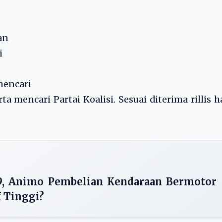
an
i
mencari
 mencari Partai Koalisi. Sesuai diterima rillis h
9, Animo Pembelian Kendaraan Bermotor
f Tinggi?