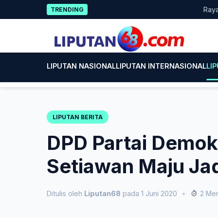
Skip
Rayakan 
TRENDING
to
content
LIPUTAN NASIONAL
LIPUTAN INTERNASIONAL
LI
LIPUTAN BERITA
DPD Partai Demok
Setiawan Maju Jad
Ditulis oleh
Liputan68
pada 1 Juni 2020
•
2 Men