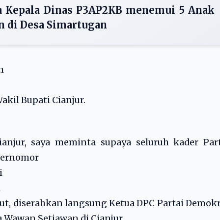
da Kepala Dinas P3AP2KB menemui 5 Anak
n di Desa Simartugan
n
kil Bupati Cianjur.
.
anjur, saya meminta supaya seluruh kader Part
bernomor
i
i
but, diserahkan langsung Ketua DPC Partai Demok
a Wawan Setiawan di Cianjur.