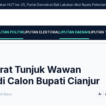
HUT ke-25, Partai Demokrat Bali Lakukan Aksi Nyata Pelestarian 
PUTAN POLITIK
LIPUTAN ELEKTORAL
LIPUTAN DAERAH
LIPUTAN
rat Tunjuk Wawan
i Calon Bupati Cianjur
it Baca
A-