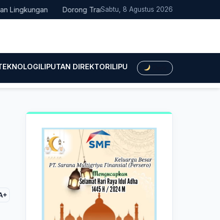
Lingkungan
Dorong Transisi Energi di NTT, PLN UPK Timor dan K
Sabtu, 8 Agustus 2026
 TEKNOLOGI
LIPUTAN DIREKTORI
LIPUTAN HUKUM
LIPUTAN BIS
Dark
A+