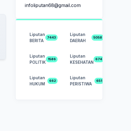
infoliputan68@gmail.com
Liputan
Liputan
7443
5058
BERITA
DAERAH
Liputan
Liputan
1586
674
POLITIK
KESEHATAN
Liputan
Liputan
662
651
HUKUM
PERISTIWA