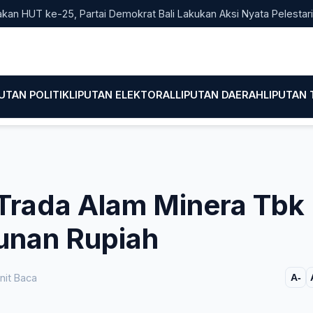
T ke-25, Partai Demokrat Bali Lakukan Aksi Nyata Pelestarian Li
PUTAN POLITIK
LIPUTAN ELEKTORAL
LIPUTAN DAERAH
LIPUTAN
 Trada Alam Minera Tbk
unan Rupiah
nit Baca
A-