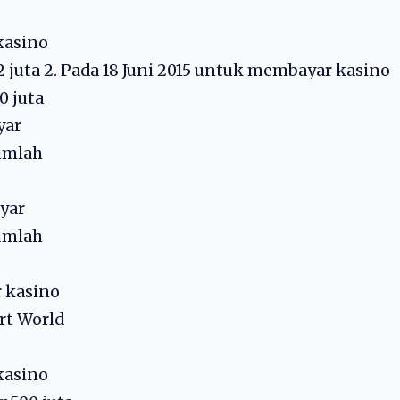
kasino
 juta 2. Pada 18 Juni 2015 untuk membayar kasino
0 juta
yar
jumlah
yar
jumlah
r kasino
rt World
kasino