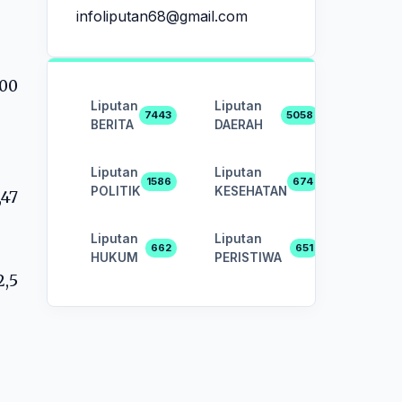
infoliputan68@gmail.com
500
Liputan
Liputan
7443
5058
BERITA
DAERAH
Liputan
Liputan
1586
674
POLITIK
KESEHATAN
,47
Liputan
Liputan
662
651
HUKUM
PERISTIWA
2,5