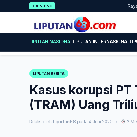
Skip
Rayakan HU
TRENDING
to
content
LIPUTAN NASIONAL
LIPUTAN INTERNASIONAL
LI
LIPUTAN BERITA
Kasus korupsi PT
(TRAM) Uang Trili
Ditulis oleh
Liputan68
pada 4 Juni 2020
•
2 Me