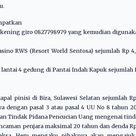
u.
empatkan
kening giro 0827798979 yang kemudian digunak
asino RWS (Resort World Sentosa) sejumlah Rp 4
i lantai 4 gedung di Pantai Indah Kapuk sejumlah
pal pinisi di Bira, Sulawesi Selatan sejumlah R
wa dengan pasal 3 atau pasal 4 UU No 8 tahun 2
an Tindak Pidana Pencucian Uang mengenai tind
ancaman penjara maksimal 20 tahun dan denda R
jaksa, Heru mengaku pihaknya akan mengajuk