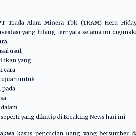
s PT Trada Alam Minera Tbk (TRAM) Heru Hiday
vestasi yang hilang ternyata selama ini diguna
ra.
al usul,
ilikan yang
n cara
tujuan untuk
n pada
ksa
 dalam
 seperti yang dikutip di Breaking News hari ini.
dakwa kasus pencucian uang yang bersumber da