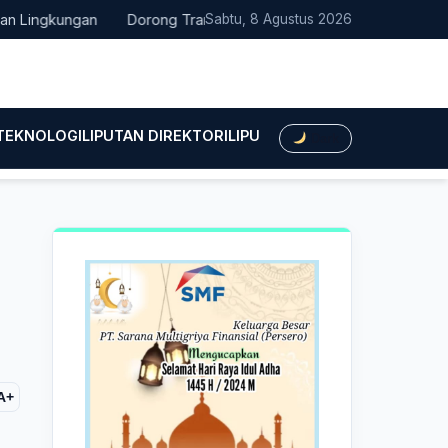
ngkungan
Dorong Transisi Energi di NTT, PLN UPK Timor dan Ka
Sabtu, 8 Agustus 2026
 TEKNOLOGI
LIPUTAN DIREKTORI
LIPUTAN HUKUM
LIPUTAN BIS
Dark
A+