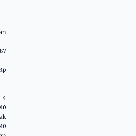
an
,87
 Rp
p 4
010
ak
p10
an