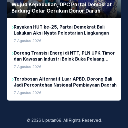
Wujud Kepedulian, DPC Partai Demokrat
Badung Gelar Gerakan Donor Darah
Rayakan HUT ke-25, Partai Demokrat Bali
Lakukan Aksi Nyata Pelestarian Lingkungan
7 Agustus 2026
Dorong Transisi Energi di NTT, PLN UPK Timor
dan Kawasan Industri Bolok Buka Peluang
Investasi Woodchip untuk Cofiring PLTU Bolok
7 Agustus 2026
Terobosan Alternatif Luar APBD, Dorong Bali
Jadi Percontohan Nasional Pembiayaan Daerah
7 Agustus 2026
© 2026 Liputan68. All Rights Reserved.