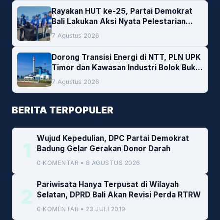
Rayakan HUT ke-25, Partai Demokrat
Bali Lakukan Aksi Nyata Pelestarian
Lingkungan
7 Agustus 2026
Dorong Transisi Energi di NTT, PLN UPK
Timor dan Kawasan Industri Bolok Buka
Peluang Investasi Woodchip untuk
7 Agustus 2026
Cofiring PLTU Bolok
BERITA TERPOPULER
Wujud Kepedulian, DPC Partai Demokrat
1
Badung Gelar Gerakan Donor Darah
0 KOMENTAR • 8 AGUSTUS 2026
Pariwisata Hanya Terpusat di Wilayah
2
Selatan, DPRD Bali Akan Revisi Perda RTRW
0 KOMENTAR • 23 JULI 2019