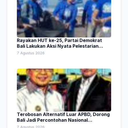
Rayakan HUT ke-25, Partai Demokrat
Bali Lakukan Aksi Nyata Pelestarian
Lingkungan
7 Agustus 2026
Terobosan Alternatif Luar APBD, Dorong
Bali Jadi Percontohan Nasional
Pembiayaan Daerah
7 Agustus 2026