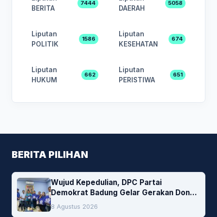
7444
5058
BERITA
DAERAH
Liputan
Liputan
1586
674
POLITIK
KESEHATAN
Liputan
Liputan
662
651
HUKUM
PERISTIWA
BERITA PILIHAN
Wujud Kepedulian, DPC Partai
Demokrat Badung Gelar Gerakan Donor
Darah
8 Agustus 2026