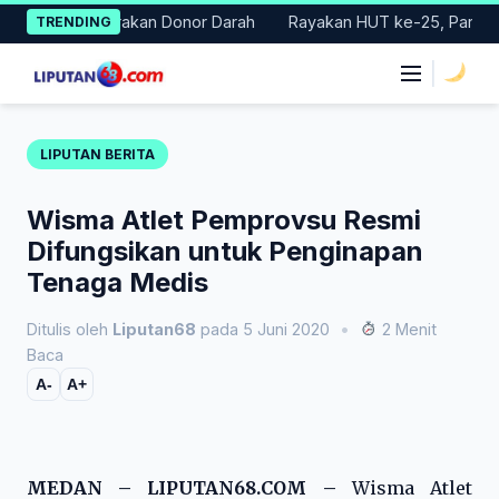
Skip
 Gelar Gerakan Donor Darah
Rayakan HUT ke-25, Partai Demokr
TRENDING
to
content
|
LIPUTAN BERITA
Wisma Atlet Pemprovsu Resmi
Difungsikan untuk Penginapan
Tenaga Medis
Ditulis oleh
Liputan68
pada 5 Juni 2020
•
2 Menit
Baca
A-
A+
MEDAN – LIPUTAN68.COM –
Wisma Atlet