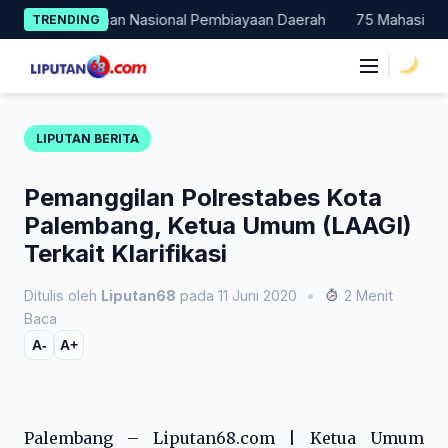
Skip
i Percontohan Nasional Pembiayaan Daerah
75 Mahasiswa Faku
TRENDING
to
content
|
LIPUTAN BERITA
Pemanggilan Polrestabes Kota
Palembang, Ketua Umum (LAAGI)
Terkait Klarifikasi
Ditulis oleh
Liputan68
pada 11 Juni 2020
•
2 Menit
Baca
A-
A+
Palembang – Liputan68.com | Ketua Umum