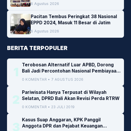
Empat Pesan Penting
6 Agustus 2026
Pacitan Tembus Peringkat 38 Nasional
EPPD 2024, Masuk 11 Besar di Jatim
6 Agustus 2026
BERITA TERPOPULER
Terobosan Alternatif Luar APBD, Dorong
1
Bali Jadi Percontohan Nasional Pembiayaan
Daerah
0 KOMENTAR • 7 AGUSTUS 2026
Pariwisata Hanya Terpusat di Wilayah
2
Selatan, DPRD Bali Akan Revisi Perda RTRW
0 KOMENTAR • 23 JULI 2019
Kasus Suap Anggaran, KPK Panggil
3
Anggota DPR dan Pejabat Keuangan