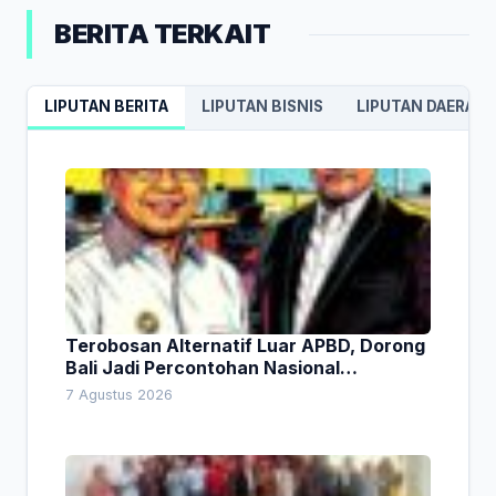
BERITA TERKAIT
LIPUTAN BERITA
LIPUTAN BISNIS
LIPUTAN DAERAH
Terobosan Alternatif Luar APBD, Dorong
Bali Jadi Percontohan Nasional
Pembiayaan Daerah
7 Agustus 2026