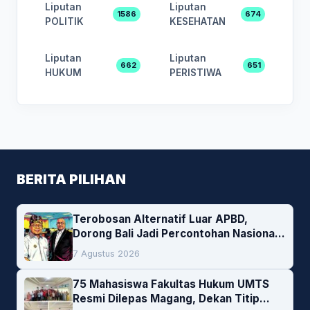
Liputan
Liputan
1586
674
POLITIK
KESEHATAN
Liputan
Liputan
662
651
HUKUM
PERISTIWA
BERITA PILIHAN
Terobosan Alternatif Luar APBD,
Dorong Bali Jadi Percontohan Nasional
Pembiayaan Daerah
7 Agustus 2026
75 Mahasiswa Fakultas Hukum UMTS
Resmi Dilepas Magang, Dekan Titip