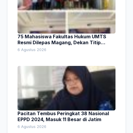
75 Mahasiswa Fakultas Hukum UMTS
Resmi Dilepas Magang, Dekan Titip
Empat Pesan Penting
6 Agustus 2026
Pacitan Tembus Peringkat 38 Nasional
EPPD 2024, Masuk 11 Besar di Jatim
6 Agustus 2026