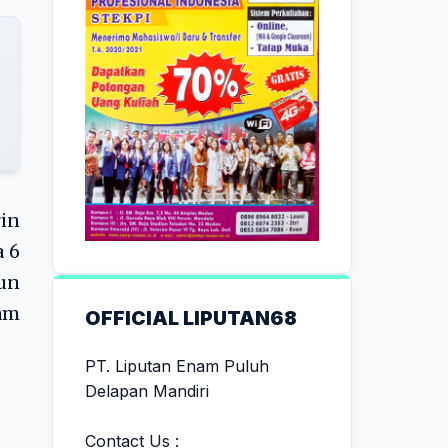
in
a 6
un
am
OFFICIAL LIPUTAN68
PT. Liputan Enam Puluh
Delapan Mandiri
Contact Us :