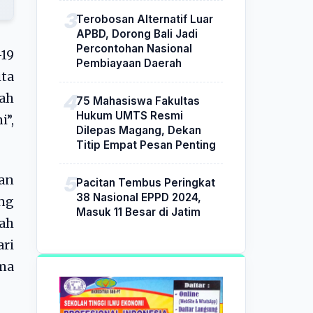
Terobosan Alternatif Luar
APBD, Dorong Bali Jadi
Percontohan Nasional
19
Pembiayaan Daerah
ita
ah
75 Mahasiswa Fakultas
Hukum UMTS Resmi
i”,
Dilepas Magang, Dekan
Titip Empat Pesan Penting
kan
Pacitan Tembus Peringkat
38 Nasional EPPD 2024,
ng
Masuk 11 Besar di Jatim
lah
ari
ama