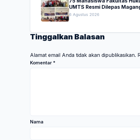
75 Mahasiswa Fakultas Hu
UMTS Resmi Dilepas Magan
Dekan Titip Empat Pesan
6 Agustus 2026
Penting
Tinggalkan Balasan
Alamat email Anda tidak akan dipublikasikan.
R
Komentar
*
Nama