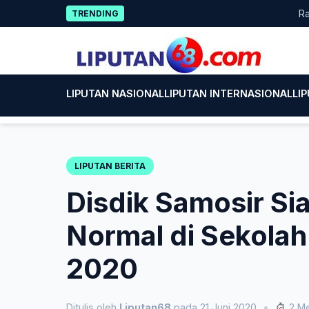
Skip
Rayakan 
TRENDING
to
content
LIPUTAN NASIONAL
LIPUTAN INTERNASIONAL
LI
LIPUTAN BERITA
Disdik Samosir S
Normal di Sekolah
2020
Ditulis oleh
Liputan68
pada 21 Juni 2020
•
2 Me