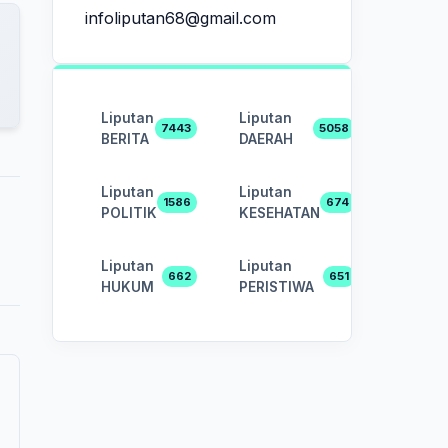
infoliputan68@gmail.com
Liputan
Liputan
7443
5058
BERITA
DAERAH
Liputan
Liputan
1586
674
POLITIK
KESEHATAN
Liputan
Liputan
662
651
HUKUM
PERISTIWA