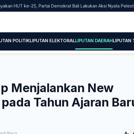
HUT ke-25, Partai Demokrat Bali Lakukan Aksi Nyata Pelestarian 
PUTAN POLITIK
LIPUTAN ELEKTORAL
LIPUTAN DAERAH
LIPUTAN
iap Menjalankan New
 pada Tahun Ajaran Bar
nit Baca
A-