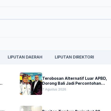
LIPUTAN DAERAH
LIPUTAN DIREKTORI
Terobosan Alternatif Luar APBD,
Dorong Bali Jadi Percontohan
an
Nasional Pembiayaan Daerah
7 Agustus 2026