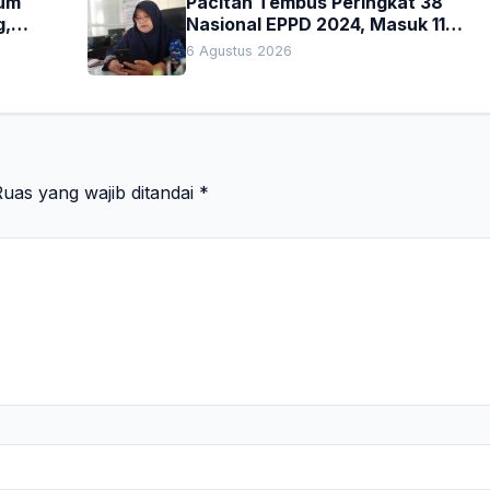
kum
Pacitan Tembus Peringkat 38
g,
Nasional EPPD 2024, Masuk 11
Besar di Jatim
6 Agustus 2026
uas yang wajib ditandai
*