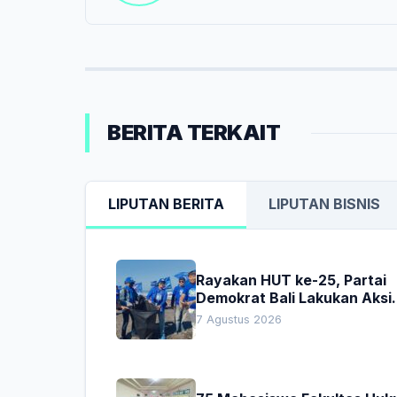
BERITA TERKAIT
LIPUTAN BERITA
LIPUTAN BISNIS
Rayakan HUT ke-25, Partai
Demokrat Bali Lakukan Aksi
Nyata Pelestarian Lingkung
7 Agustus 2026