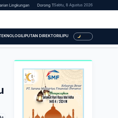
Lingkungan
Dorong Transisi Energi di NTT, PLN UPK Timor dan 
Sabtu, 8 Agustus 2026
 TEKNOLOGI
LIPUTAN DIREKTORI
LIPUTAN HUKUM
LIPUTAN BIS
Dark
u
A+