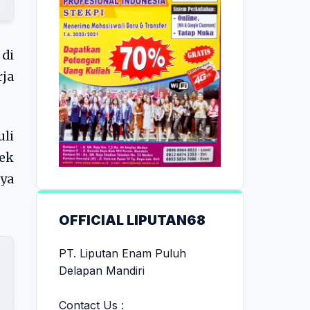
di
ja
uli
ek
ya
OFFICIAL LIPUTAN68
PT. Liputan Enam Puluh
Delapan Mandiri
Contact Us :