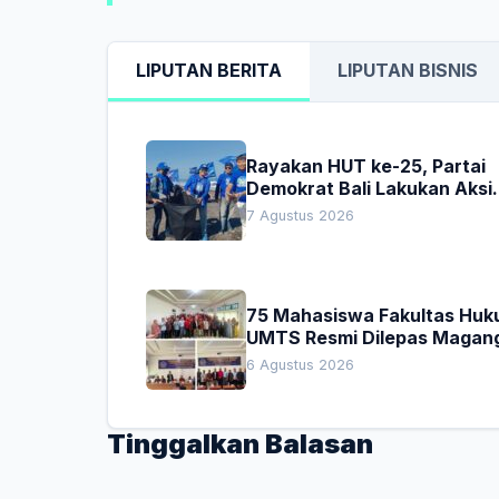
LIPUTAN BERITA
LIPUTAN BISNIS
Rayakan HUT ke-25, Partai
Demokrat Bali Lakukan Aksi
Nyata Pelestarian Lingkung
7 Agustus 2026
75 Mahasiswa Fakultas Hu
UMTS Resmi Dilepas Magan
Dekan Titip Empat Pesan
6 Agustus 2026
Penting
Tinggalkan Balasan