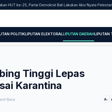
T ke-25, Partai Demokrat Bali Lakukan Aksi Nyata Pelestarian Li
PUTAN POLITIK
LIPUTAN ELEKTORAL
LIPUTAN DAERAH
LIPUTAN
bing Tinggi Lepas
sai Karantina
enit Baca
A-