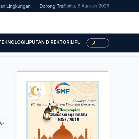
ngkungan
Dorong Transisi Energi di NTT, PLN UPK Timor dan Ka
Sabtu, 8 Agustus 2026
 TEKNOLOGI
LIPUTAN DIREKTORI
LIPUTAN HUKUM
LIPUTAN BIS
Dark
A+