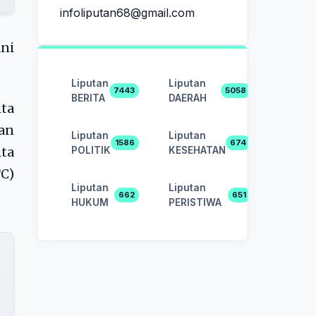
infoliputan68@gmail.com
ni
Liputan
Liputan
7443
5058
BERITA
DAERAH
ita
an
Liputan
Liputan
1586
674
POLITIK
KESEHATAN
ita
TC)
Liputan
Liputan
662
651
HUKUM
PERISTIWA