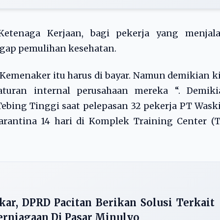
etenaga Kerjaan, bagi pekerja yang menjala
ggap pemulihan kesehatan.
 Kemenaker itu harus di bayar. Namun demikian k
turan internal perusahaan mereka “. Demiki
Tebing Tinggi saat pelepasan 32 pekerja PT Wask
arantina 14 hari di Komplek Training Center (
lkar, DPRD Pacitan Berikan Solusi Terkait
erniagaan Di Pasar Minulyo