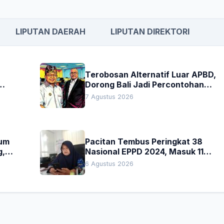
LIPUTAN DAERAH
LIPUTAN DIREKTORI
Terobosan Alternatif Luar APBD,
Dorong Bali Jadi Percontohan
an
Nasional Pembiayaan Daerah
7 Agustus 2026
kum
Pacitan Tembus Peringkat 38
g,
Nasional EPPD 2024, Masuk 11
Besar di Jatim
6 Agustus 2026