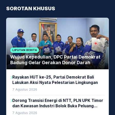
SOROTAN KHUSUS
LIPUTAN BERITA
Wujud Kepedulian, DPC Partai Demokrat
Badung Gelar Gerakan Donor Darah
Rayakan HUT ke-25, Partai Demokrat Bali
Lakukan Aksi Nyata Pelestarian Lingkungan
7 Agustus 2026
Dorong Transisi Energi di NTT, PLN UPK Timor
dan Kawasan Industri Bolok Buka Peluang
Investasi Woodchip untuk Cofiring PLTU Bolok
7 Agustus 2026