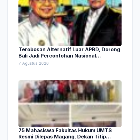
Terobosan Alternatif Luar APBD, Dorong
Bali Jadi Percontohan Nasional
Pembiayaan Daerah
7 Agustus 2026
75 Mahasiswa Fakultas Hukum UMTS
Resmi Dilepas Magang, Dekan Titip