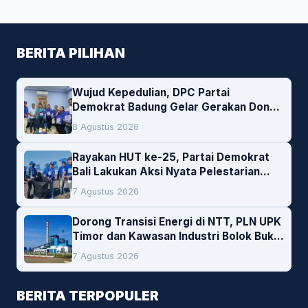
BERITA PILIHAN
Wujud Kepedulian, DPC Partai
Demokrat Badung Gelar Gerakan Donor
Darah
8 Agustus 2026
Rayakan HUT ke-25, Partai Demokrat
Bali Lakukan Aksi Nyata Pelestarian
Lingkungan
7 Agustus 2026
Dorong Transisi Energi di NTT, PLN UPK
Timor dan Kawasan Industri Bolok Buka
Peluang Investasi Woodchip untuk
7 Agustus 2026
Cofiring PLTU Bolok
BERITA TERPOPULER