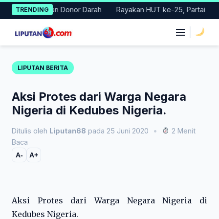
Skip
ar Gerakan Donor Darah
Rayakan HUT ke-25, Partai Demokrat B
TRENDING
to
content
|
LIPUTAN BERITA
Aksi Protes dari Warga Negara
Nigeria di Kedubes Nigeria.
Ditulis oleh
Liputan68
pada 25 Juni 2020
•
2 Menit
Baca
A-
A+
Aksi Protes dari Warga Negara Nigeria di
Kedubes Nigeria.