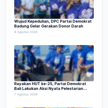
Wujud Kepedulian, DPC Partai Demokrat
Badung Gelar Gerakan Donor Darah
8 Agustus 2026
Rayakan HUT ke-25, Partai Demokrat
Bali Lakukan Aksi Nyata Pelestarian
Lingkungan
7 Agustus 2026