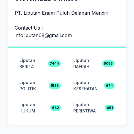
PT. Liputan Enam Puluh Delapan Mandiri
Contact Us :
infoliputan68@gmail.com
Liputan
Liputan
7444
5058
BERITA
DAERAH
Liputan
Liputan
1586
674
POLITIK
KESEHATAN
Liputan
Liputan
662
651
HUKUM
PERISTIWA