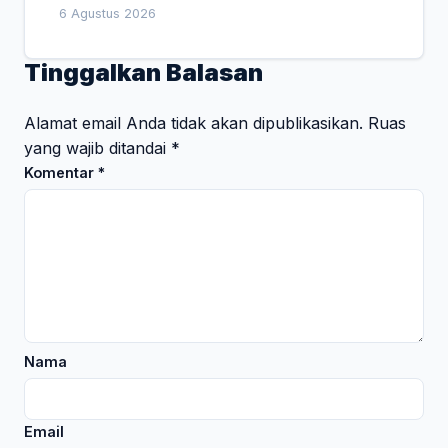
Empat Pesan Penting
6 Agustus 2026
Tinggalkan Balasan
Alamat email Anda tidak akan dipublikasikan.
Ruas
yang wajib ditandai
*
Komentar
*
Nama
Email