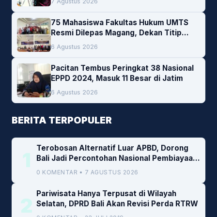
7 Agustus 2026
75 Mahasiswa Fakultas Hukum UMTS
Resmi Dilepas Magang, Dekan Titip
Empat Pesan Penting
6 Agustus 2026
Pacitan Tembus Peringkat 38 Nasional
EPPD 2024, Masuk 11 Besar di Jatim
6 Agustus 2026
BERITA TERPOPULER
Terobosan Alternatif Luar APBD, Dorong
1
Bali Jadi Percontohan Nasional Pembiayaan
Daerah
0 KOMENTAR • 7 AGUSTUS 2026
Pariwisata Hanya Terpusat di Wilayah
2
Selatan, DPRD Bali Akan Revisi Perda RTRW