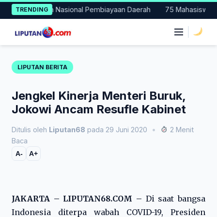
Skip
ercontohan Nasional Pembiayaan Daerah
75 Mahasiswa Fakultas
TRENDING
to
content
|
LIPUTAN BERITA
Jengkel Kinerja Menteri Buruk,
Jokowi Ancam Resufle Kabinet
Ditulis oleh
Liputan68
pada 29 Juni 2020
•
2 Menit
Baca
A-
A+
JAKARTA – LIPUTAN68.COM –
Di saat bangsa
Indonesia diterpa wabah COVID-19, Presiden