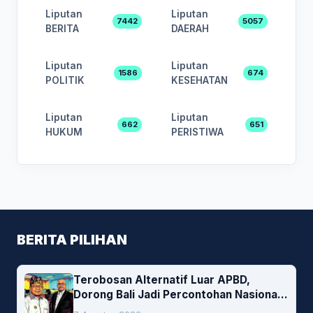
Liputan
Liputan
7442
5057
BERITA
DAERAH
Liputan
Liputan
1586
674
POLITIK
KESEHATAN
Liputan
Liputan
662
651
HUKUM
PERISTIWA
BERITA PILIHAN
Terobosan Alternatif Luar APBD,
Dorong Bali Jadi Percontohan Nasional
Pembiayaan Daerah