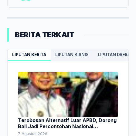
BERITA TERKAIT
LIPUTAN BERITA
LIPUTAN BISNIS
LIPUTAN DAERAH
Terobosan Alternatif Luar APBD, Dorong
Bali Jadi Percontohan Nasional
Pembiayaan Daerah
7 Agustus 2026