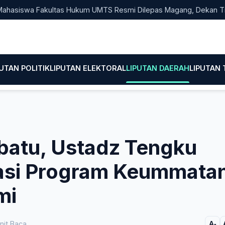
swa Fakultas Hukum UMTS Resmi Dilepas Magang, Dekan Titip Em
PUTAN POLITIK
LIPUTAN ELEKTORAL
LIPUTAN DAERAH
LIPUTAN
batu, Ustadz Tengku
iasi Program Keummata
mi
nit Baca
A-