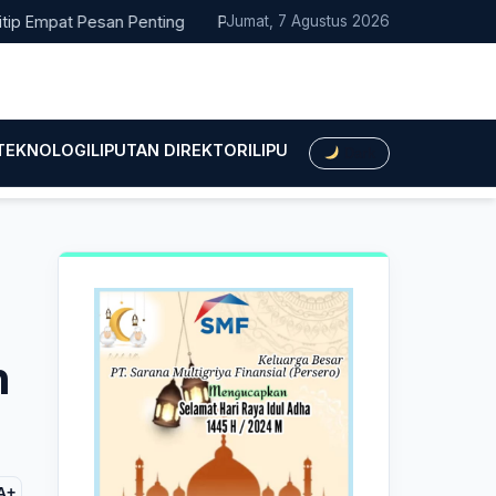
pat Pesan Penting
Pacitan Tembus Peringkat 38 Nasional EPPD
Jumat, 7 Agustus 2026
 TEKNOLOGI
LIPUTAN DIREKTORI
LIPUTAN HUKUM
LIPUTAN BIS
Dark
n
A+