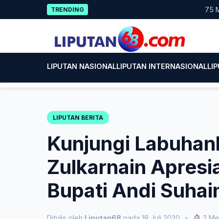
Skip
75 Mahasi
TRENDING
to
content
LIPUTAN NASIONAL
LIPUTAN INTERNASIONAL
LI
LIPUTAN BERITA
Kunjungi Labuhan
Zulkarnain Apres
Bupati Andi Suhai
Ditulis oleh
Liputan68
pada 18 Juli 2020
•
2 Me