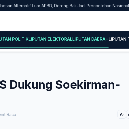
Alternatif Luar APBD, Dorong Bali Jadi Percontohan Nasional Pem
PUTAN POLITIK
LIPUTAN ELEKTORAL
LIPUTAN DAERAH
LIPUTAN
PKS Dukung Soekirman-
nit Baca
A-