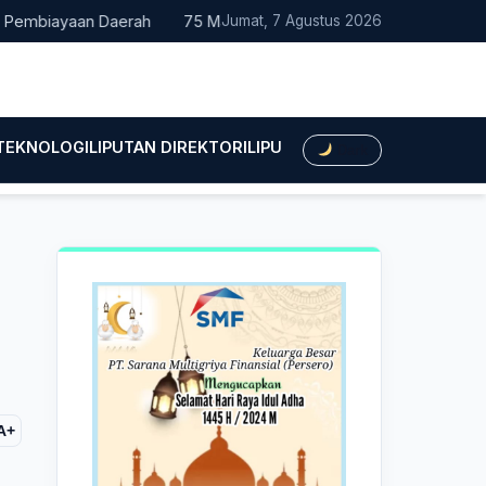
biayaan Daerah
75 Mahasiswa Fakultas Hukum UMTS Resmi Dile
Jumat, 7 Agustus 2026
 TEKNOLOGI
LIPUTAN DIREKTORI
LIPUTAN HUKUM
LIPUTAN BIS
Dark
A+