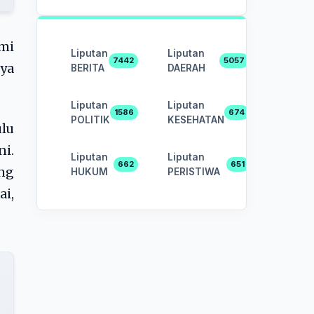
mi
Liputan
Liputan
7442
5057
nya
BERITA
DAERAH
Liputan
Liputan
1586
674
POLITIK
KESEHATAN
lu
ni.
Liputan
Liputan
662
651
ng
HUKUM
PERISTIWA
ai,