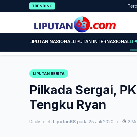
Skip
Terobosan 
TRENDING
to
content
LIPUTAN NASIONAL
LIPUTAN INTERNASIONAL
LI
LIPUTAN BERITA
Pilkada Sergai, 
Tengku Ryan
Ditulis oleh
Liputan68
pada 25 Juli 2020
•
2 Me