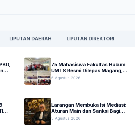
LIPUTAN DAERAH
LIPUTAN DIREKTORI
APBD,
75 Mahasiswa Fakultas Hukum
an
UMTS Resmi Dilepas Magang,
h
Dekan Titip Empat Pesan
6 Agustus 2026
Penting
8
Larangan Membuka Isi Mediasi:
11
Aturan Main dan Sanksi Bagi
Penegak Hukum
5 Agustus 2026