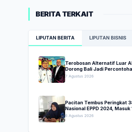
BERITA TERKAIT
LIPUTAN BERITA
LIPUTAN BISNIS
Terobosan Alternatif Luar 
Dorong Bali Jadi Percontoh
Nasional Pembiayaan Daera
7 Agustus 2026
Pacitan Tembus Peringkat 3
Nasional EPPD 2024, Masuk 
Besar di Jatim
6 Agustus 2026