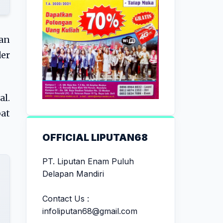
an
der
l.
at
OFFICIAL LIPUTAN68
PT. Liputan Enam Puluh
Delapan Mandiri
Contact Us :
infoliputan68@gmail.com