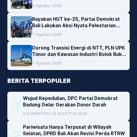
Darah
8 Agustus 2026
Rayakan HUT ke-25, Partai Demokrat
Bali Lakukan Aksi Nyata Pelestarian
Lingkungan
7 Agustus 2026
Dorong Transisi Energi di NTT, PLN UPK
Timor dan Kawasan Industri Bolok Buka
Peluang Investasi Woodchip untuk
7 Agustus 2026
Cofiring PLTU Bolok
BERITA TERPOPULER
Wujud Kepedulian, DPC Partai Demokrat
1
Badung Gelar Gerakan Donor Darah
0 KOMENTAR • 8 AGUSTUS 2026
Pariwisata Hanya Terpusat di Wilayah
2
Selatan, DPRD Bali Akan Revisi Perda RTRW