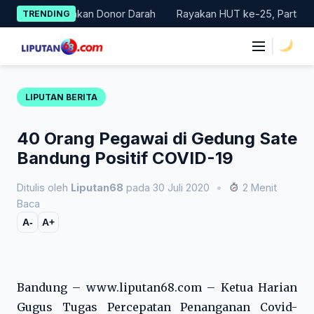
Skip
Gelar Gerakan Donor Darah
Rayakan HUT ke-25, Partai Demokra
TRENDING
to
content
|
LIPUTAN BERITA
40 Orang Pegawai di Gedung Sate
Bandung Positif COVID-19
Ditulis oleh
Liputan68
pada 30 Juli 2020
•
2 Menit
Baca
A-
A+
Bandung – www.liputan68.com – Ketua Harian
Gugus Tugas Percepatan Penanganan Covid-