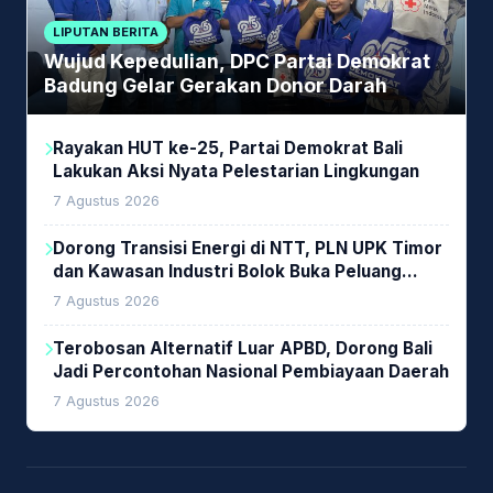
LIPUTAN BERITA
Wujud Kepedulian, DPC Partai Demokrat
Badung Gelar Gerakan Donor Darah
Rayakan HUT ke-25, Partai Demokrat Bali
Lakukan Aksi Nyata Pelestarian Lingkungan
7 Agustus 2026
Dorong Transisi Energi di NTT, PLN UPK Timor
dan Kawasan Industri Bolok Buka Peluang
Investasi Woodchip untuk Cofiring PLTU Bolok
7 Agustus 2026
Terobosan Alternatif Luar APBD, Dorong Bali
Jadi Percontohan Nasional Pembiayaan Daerah
7 Agustus 2026