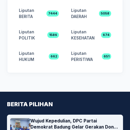
Liputan
Liputan
7444
5058
BERITA
DAERAH
Liputan
Liputan
1586
674
POLITIK
KESEHATAN
Liputan
Liputan
662
651
HUKUM
PERISTIWA
BERITA PILIHAN
Wujud Kepedulian, DPC Partai
Demokrat Badung Gelar Gerakan Donor