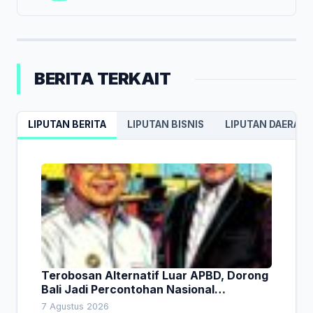
BERITA TERKAIT
LIPUTAN BERITA
LIPUTAN BISNIS
LIPUTAN DAERAH
Terobosan Alternatif Luar APBD, Dorong
Bali Jadi Percontohan Nasional
Pembiayaan Daerah
7 Agustus 2026