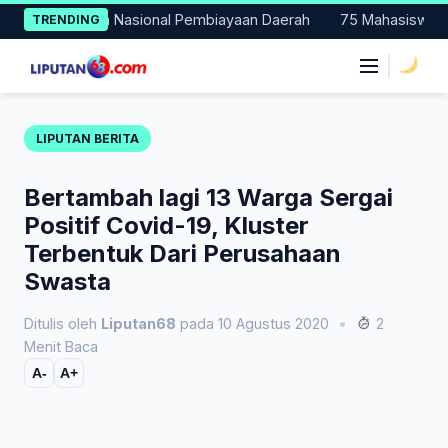
Skip
ercontohan Nasional Pembiayaan Daerah
75 Mahasiswa Fakulta
TRENDING
to
content
|
LIPUTAN BERITA
Bertambah lagi 13 Warga Sergai
Positif Covid-19, Kluster
Terbentuk Dari Perusahaan
Swasta
Ditulis oleh
Liputan68
pada 10 Agustus 2020
•
2
Menit Baca
A-
A+