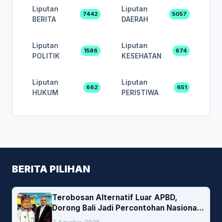
Liputan
Liputan
7442
5057
BERITA
DAERAH
Liputan
Liputan
1586
674
POLITIK
KESEHATAN
Liputan
Liputan
662
651
HUKUM
PERISTIWA
BERITA PILIHAN
Terobosan Alternatif Luar APBD,
Dorong Bali Jadi Percontohan Nasional
Pembiayaan Daerah