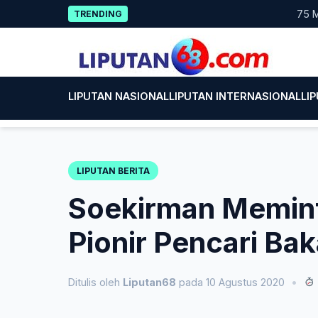
Skip
75 Mahas
TRENDING
to
content
LIPUTAN NASIONAL
LIPUTAN INTERNASIONAL
LI
LIPUTAN BERITA
Soekirman Memint
Pionir Pencari Bak
Ditulis oleh
Liputan68
pada 10 Agustus 2020
•