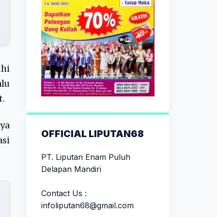
hi
lu
t.
ya
OFFICIAL LIPUTAN68
asi
PT. Liputan Enam Puluh
Delapan Mandiri
Contact Us :
infoliputan68@gmail.com