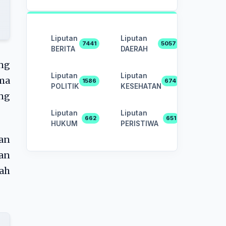
Liputan
Liputan
7441
5057
BERITA
DAERAH
ng
Liputan
Liputan
ma
1586
674
POLITIK
KESEHATAN
ng
Liputan
Liputan
662
651
HUKUM
PERISTIWA
an
gan
ah