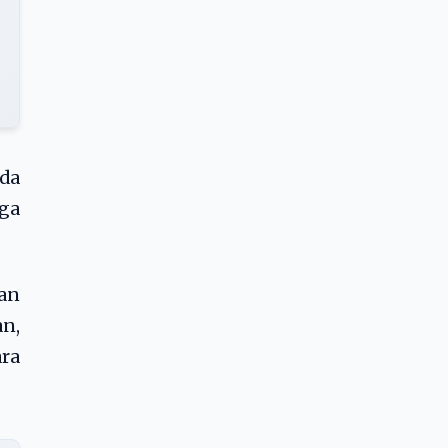
da
ga
an
n,
ara