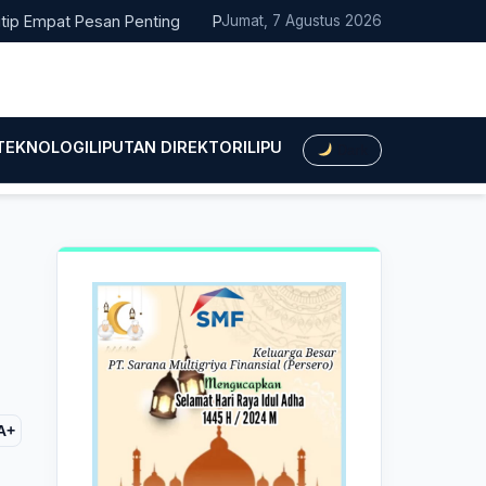
mpat Pesan Penting
Pacitan Tembus Peringkat 38 Nasional EPP
Jumat, 7 Agustus 2026
 TEKNOLOGI
LIPUTAN DIREKTORI
LIPUTAN HUKUM
LIPUTAN BIS
Dark
A+