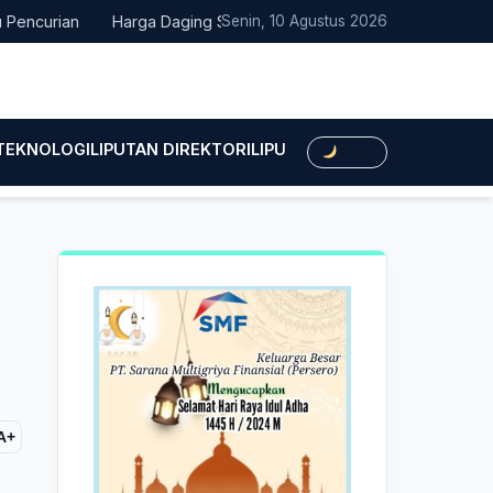
rian
Harga Daging Sapi dan Cabai Naik, IPH Pacitan Minggu Per
Senin, 10 Agustus 2026
 TEKNOLOGI
LIPUTAN DIREKTORI
LIPUTAN HUKUM
LIPUTAN BIS
Dark
a
A+