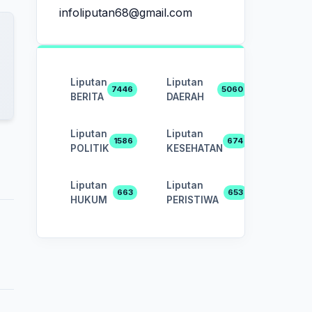
infoliputan68@gmail.com
Liputan
Liputan
7446
5060
BERITA
DAERAH
Liputan
Liputan
1586
674
POLITIK
KESEHATAN
Liputan
Liputan
663
653
HUKUM
PERISTIWA