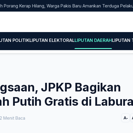
g Kerap Hilang, Warga Pakis Baru Amankan Terduga Pelaku Pencu
PUTAN POLITIK
LIPUTAN ELEKTORAL
LIPUTAN DAERAH
LIPUTAN
gsaan, JPKP Bagikan
 Putih Gratis di Labur
2 Menit Baca
A-