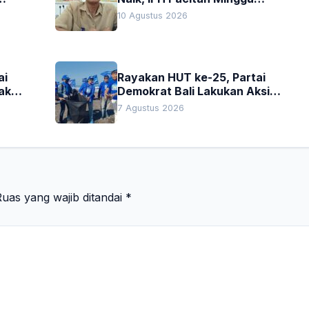
Pertama Agustus Capai 1,66
10 Agustus 2026
Persen. Ini Penjelasan Kabag
Ayub
ai
Rayakan HUT ke-25, Partai
akan
Demokrat Bali Lakukan Aksi
Nyata Pelestarian Lingkungan
7 Agustus 2026
uas yang wajib ditandai
*