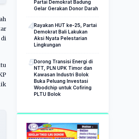
Partai Demokrat Badung
Gelar Gerakan Donor Darah
ah
Rayakan HUT ke-25, Partai
ar
Demokrat Bali Lakukan
 di
Aksi Nyata Pelestarian
Lingkungan
Dorong Transisi Energi di
atu
NTT, PLN UPK Timor dan
PKP
Kawasan Industri Bolok
Buka Peluang Investasi
ik
Woodchip untuk Cofiring
PLTU Bolok