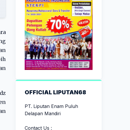
ra
ang
an
ih
uan
OFFICIAL LIPUTAN68
adz
en
PT. Liputan Enam Puluh
dan
Delapan Mandiri
Contact Us :