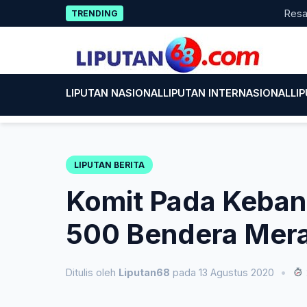
Skip
Resah Poran
TRENDING
to
content
LIPUTAN NASIONAL
LIPUTAN INTERNASIONAL
LI
LIPUTAN BERITA
Komit Pada Keban
500 Bendera Merah
Ditulis oleh
Liputan68
pada 13 Agustus 2020
•