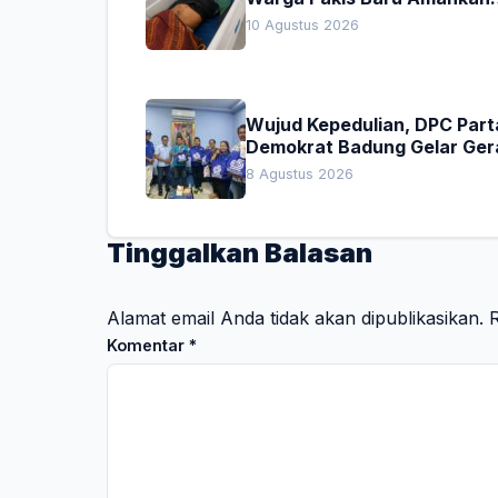
Terduga Pelaku Pencurian
10 Agustus 2026
Wujud Kepedulian, DPC Part
Demokrat Badung Gelar Ger
Donor Darah
8 Agustus 2026
Tinggalkan Balasan
Alamat email Anda tidak akan dipublikasikan.
R
Komentar
*