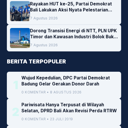
Rayakan HUT ke-25, Partai Demokrat
Bali Lakukan Aksi Nyata Pelestarian
Lingkungan
7 Agustus 2026
Dorong Transisi Energi di NTT, PLN UPK
Timor dan Kawasan Industri Bolok Buka
Peluang Investasi Woodchip untuk
7 Agustus 2026
Cofiring PLTU Bolok
BERITA TERPOPULER
Wujud Kepedulian, DPC Partai Demokrat
1
Badung Gelar Gerakan Donor Darah
0 KOMENTAR • 8 AGUSTUS 2026
Pariwisata Hanya Terpusat di Wilayah
2
Selatan, DPRD Bali Akan Revisi Perda RTRW
0 KOMENTAR • 23 JULI 2019