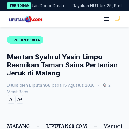
Skip
elar Gerakan Donor Darah
Rayakan HUT ke-25, Partai Demokrat
TRENDING
to
content
|
LIPUTAN BERITA
Mentan Syahrul Yasin Limpo
Resmikan Taman Sains Pertanian
Jeruk di Malang
Ditulis oleh
Liputan68
pada 15 Agustus 2020
•
2
Menit Baca
A-
A+
MALANG – LIPUTAN68.COM –
Menteri