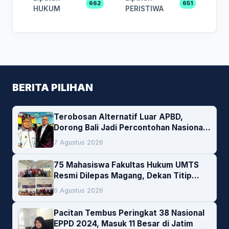
662
651
HUKUM
PERISTIWA
BERITA PILIHAN
Terobosan Alternatif Luar APBD,
Dorong Bali Jadi Percontohan Nasional
Pembiayaan Daerah
7 Agustus 2026
75 Mahasiswa Fakultas Hukum UMTS
Resmi Dilepas Magang, Dekan Titip
Empat Pesan Penting
6 Agustus 2026
Pacitan Tembus Peringkat 38 Nasional
EPPD 2024, Masuk 11 Besar di Jatim