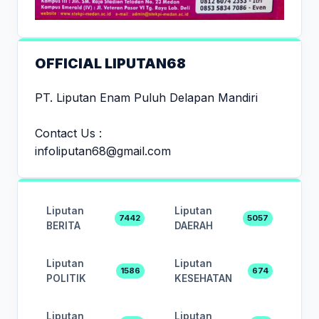
OFFICIAL LIPUTAN68
PT. Liputan Enam Puluh Delapan Mandiri
Contact Us :
infoliputan68@gmail.com
Liputan
Liputan
7442
5057
BERITA
DAERAH
Liputan
Liputan
1586
674
POLITIK
KESEHATAN
Liputan
Liputan