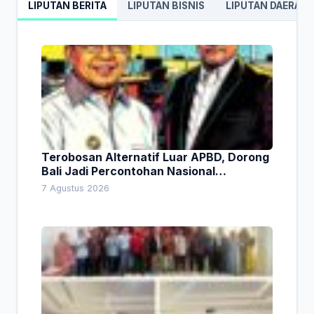
LIPUTAN BERITA
LIPUTAN BISNIS
LIPUTAN DAERAH
Terobosan Alternatif Luar APBD, Dorong
Bali Jadi Percontohan Nasional
Pembiayaan Daerah
7 Agustus 2026