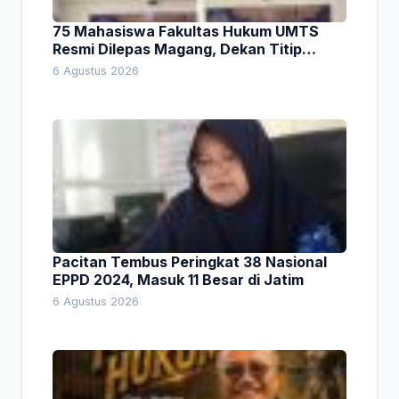
75 Mahasiswa Fakultas Hukum UMTS
Resmi Dilepas Magang, Dekan Titip
Empat Pesan Penting
6 Agustus 2026
Pacitan Tembus Peringkat 38 Nasional
EPPD 2024, Masuk 11 Besar di Jatim
6 Agustus 2026