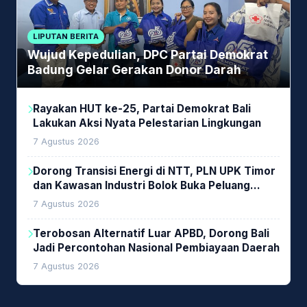
LIPUTAN BERITA
Wujud Kepedulian, DPC Partai Demokrat
Badung Gelar Gerakan Donor Darah
Rayakan HUT ke-25, Partai Demokrat Bali
Lakukan Aksi Nyata Pelestarian Lingkungan
7 Agustus 2026
Dorong Transisi Energi di NTT, PLN UPK Timor
dan Kawasan Industri Bolok Buka Peluang
Investasi Woodchip untuk Cofiring PLTU Bolok
7 Agustus 2026
Terobosan Alternatif Luar APBD, Dorong Bali
Jadi Percontohan Nasional Pembiayaan Daerah
7 Agustus 2026