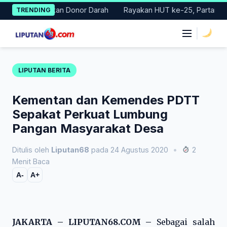
Skip
lar Gerakan Donor Darah
Rayakan HUT ke-25, Partai Demokrat 
TRENDING
to
content
|
LIPUTAN BERITA
Kementan dan Kemendes PDTT
Sepakat Perkuat Lumbung
Pangan Masyarakat Desa
Ditulis oleh
Liputan68
pada 24 Agustus 2020
•
2
Menit Baca
A-
A+
JAKARTA – LIPUTAN68.COM –
Sebagai salah