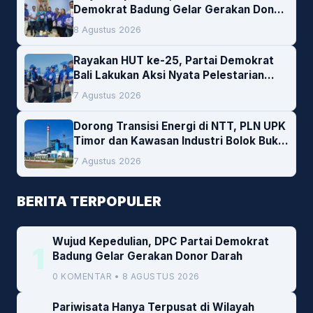
Demokrat Badung Gelar Gerakan Donor
Darah
8 Agustus 2026
Rayakan HUT ke-25, Partai Demokrat
Bali Lakukan Aksi Nyata Pelestarian
Lingkungan
7 Agustus 2026
Dorong Transisi Energi di NTT, PLN UPK
Timor dan Kawasan Industri Bolok Buka
Peluang Investasi Woodchip untuk
7 Agustus 2026
Cofiring PLTU Bolok
BERITA TERPOPULER
Wujud Kepedulian, DPC Partai Demokrat
1
Badung Gelar Gerakan Donor Darah
0 KOMENTAR • 8 AGUSTUS 2026
Pariwisata Hanya Terpusat di Wilayah