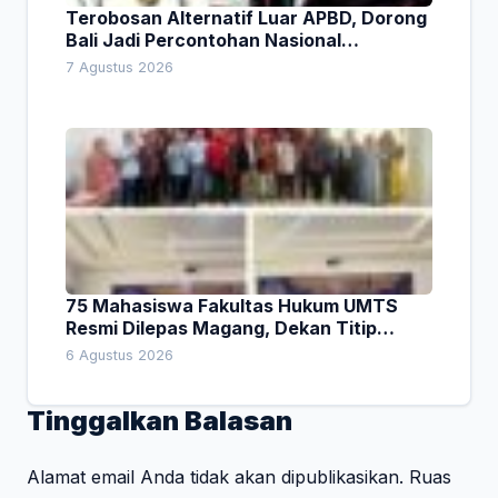
Terobosan Alternatif Luar APBD, Dorong
Bali Jadi Percontohan Nasional
Pembiayaan Daerah
7 Agustus 2026
75 Mahasiswa Fakultas Hukum UMTS
Resmi Dilepas Magang, Dekan Titip
Empat Pesan Penting
6 Agustus 2026
Tinggalkan Balasan
Alamat email Anda tidak akan dipublikasikan.
Ruas