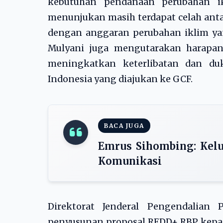
kebutuhan pendanaan perubahan ik
menunjukan masih terdapat celah ant
dengan anggaran perubahan iklim yang
Mulyani juga mengutarakan harapa
meningkatkan keterlibatan dan duk
Indonesia yang diajukan ke GCF.
BACA JUGA
Emrus Sihombing: Kelu
Komunikasi
Direktorat Jenderal Pengendalian
penyusunan proposal REDD+ RBP kepad