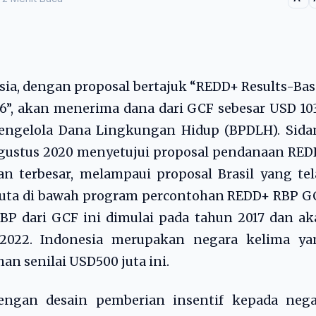
ia, dengan proposal bertajuk “REDD+ Results-Ba
6”, akan menerima dana dari GCF sebesar USD 10
Pengelola Dana Lingkungan Hidup (BPDLH). Sida
Agustus 2020 menyetujui proposal pendanaan RE
n terbesar, melampaui proposal Brasil yang te
5 juta di bawah program percontohan REDD+ RBP G
P dari GCF ini dimulai pada tahun 2017 dan ak
2022. Indonesia merupakan negara kelima ya
n senilai USD500 juta ini.
dengan desain pemberian insentif kepada nega