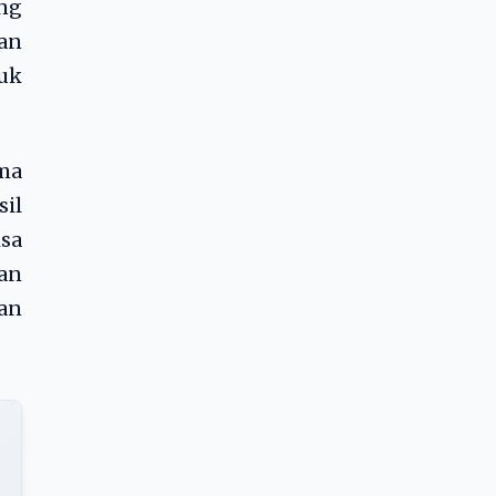
ng
an
uk
ama
sil
isa
nan
han