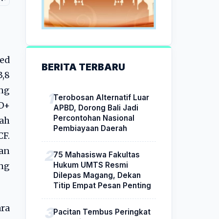
sed
BERITA TERBARU
3,8
ng
Terobosan Alternatif Luar
DD+
APBD, Dorong Bali Jadi
Percontohan Nasional
lah
Pembiayaan Daerah
CF.
an
75 Mahasiswa Fakultas
Hukum UMTS Resmi
ng
Dilepas Magang, Dekan
Titip Empat Pesan Penting
ra
Pacitan Tembus Peringkat