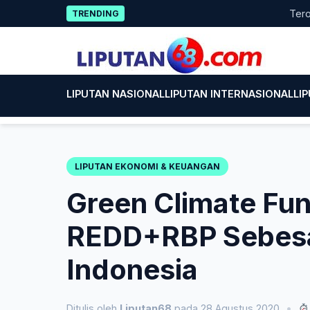
Skip
Terobosan
TRENDING
to
content
LIPUTAN NASIONAL
LIPUTAN INTERNASIONAL
LI
LIPUTAN EKONOMI & KEUANGAN
Green Climate Fun
REDD+RBP Sebesar
Indonesia
Ditulis oleh
Liputan68
pada 28 Agustus 2020
•