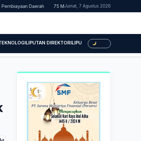
mbiayaan Daerah
75 Mahasiswa Fakultas Hukum UMTS Resmi Di
Jumat, 7 Agustus 2026
 TEKNOLOGI
LIPUTAN DIREKTORI
LIPUTAN HUKUM
LIPUTAN BIS
Dark
k
A+