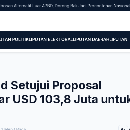
 Alternatif Luar APBD, Dorong Bali Jadi Percontohan Nasional Pe
PUTAN POLITIK
LIPUTAN ELEKTORAL
LIPUTAN DAERAH
LIPUTAN
d Setujui Proposal
 USD 103,8 Juta untu
2 Menit Baca
A-