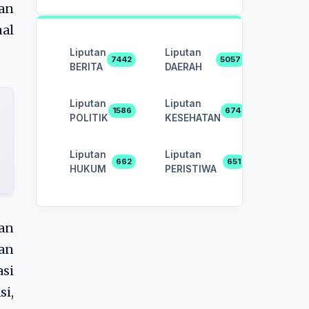
an
al
Liputan
Liputan
7442
5057
BERITA
DAERAH
Liputan
Liputan
1586
674
POLITIK
KESEHATAN
Liputan
Liputan
662
651
HUKUM
PERISTIWA
an
an
asi
i,