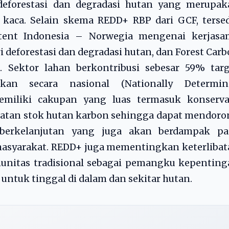
forestasi dan degradasi hutan yang merupak
aca. Selain skema REDD+ RBP dari GCF, tersed
 Intent Indonesia – Norwegia mengenai kerjasa
 deforestasi dan degradasi hutan, dan Forest Car
a. Sektor lahan berkontribusi sebesar 59% tar
kan secara nasional (Nationally Determin
miliki cakupan yang luas termasuk konservas
katan stok hutan karbon sehingga dapat mendor
berkelanjutan yang juga akan berdampak pa
syarakat. REDD+ juga mementingkan keterlibat
unitas tradisional sebagai pemangku kepenting
untuk tinggal di dalam dan sekitar hutan.