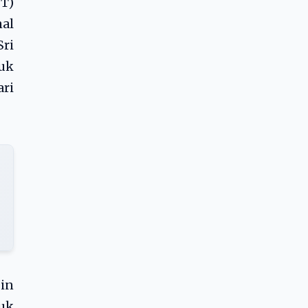
T)
nal
Sri
uk
ri
in
suk