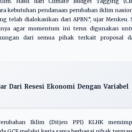
lim. Hasil dari Climate Budget Tagging (CB
ara kebutuhan pendanaan perubahan iklim nasio
 telah dialokasikan dari APBN.”, ujar Menkeu. 
nnya agar momentum ini terus digunakan unt
ungan dari semua pihak terkait proposal da
ar Dari Resesi Ekonomi Dengan Variabel
 Perubahan Iklim (Ditjen PPI) KLHK memimp
a GCF melalui kerja sama berbagai pihak terma