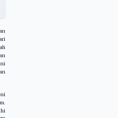
an
ri
ah
an
ini
an
ini
m.
hi