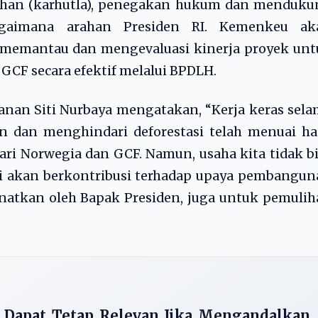
ahan (karhutla), penegakan hukum dan menduku
bagaimana arahan Presiden RI. Kemenkeu ak
 memantau dan mengevaluasi kinerja proyek unt
CF secara efektif melalui BPDLH.
nan Siti Nurbaya mengatakan, “Kerja keras sel
n dan menghindari deforestasi telah menuai ha
ari Norwegia dan GCF. Namun, usaha kita tidak b
ini akan berkontribusi terhadap upaya pembangu
natkan oleh Bapak Presiden, juga untuk pemuli
ni Dapat Tetap Relevan Jika Mengandalkan