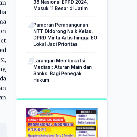
38 Nasional EPPD 2024,
an
Masuk 11 Besar di Jatim
ia
ma
Pameran Pembangunan
bon
NTT Didorong Naik Kelas,
DPRD Minta Artis hingga EO
get
Lokal Jadi Prioritas
ed
i,
Larangan Membuka Isi
Mediasi: Aturan Main dan
ong
Sanksi Bagi Penegak
da
Hukum
an
an