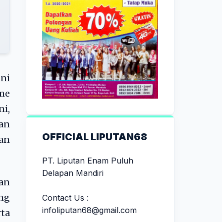
ni
me
ni,
an
OFFICIAL LIPUTAN68
an
PT. Liputan Enam Puluh
Delapan Mandiri
an
ng
Contact Us :
infoliputan68@gmail.com
ta