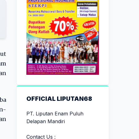
put
lam
an
OFFICIAL LIPUTAN68
ba
n-
PT. Liputan Enam Puluh
aan
Delapan Mandiri
Contact Us :