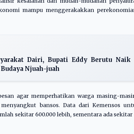
nimalisir kesalahan dan mudah-mudahan penyalu
 ekonomi mampu menggerakakkan perekonomian
arakat Dairi, Bupati Eddy Berutu Naik
 Budaya Njuah-juah
erpesan agar memperhatikan warga masing-masi
 menyangkut bansos. Data dari Kemensos unt
ah sekitar 600.000 lebih, sementara ada sekitar 