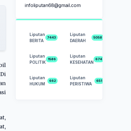
infoliputan68@gmail.com
Liputan
Liputan
7443
5058
BERITA
DAERAH
Liputan
Liputan
1586
674
POLITIK
KESEHATAN
il
 Di
Liputan
Liputan
662
651
an
HUKUM
PERISTIWA
si
at,
at,