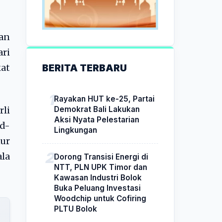
an
ri
BERITA TERBARU
at
Rayakan HUT ke-25, Partai
Demokrat Bali Lakukan
li
Aksi Nyata Pelestarian
id-
Lingkungan
nur
ala
Dorong Transisi Energi di
NTT, PLN UPK Timor dan
Kawasan Industri Bolok
Buka Peluang Investasi
Woodchip untuk Cofiring
PLTU Bolok