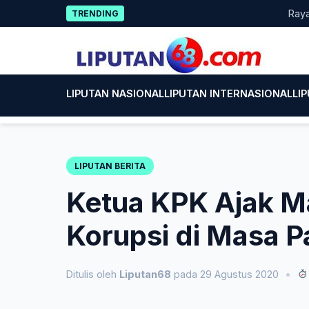
Skip
Rayakan HU
TRENDING
to
content
LIPUTAN NASIONAL
LIPUTAN INTERNASIONAL
LI
LIPUTAN BERITA
Ketua KPK Ajak M
Korupsi di Masa 
Ditulis oleh
Liputan68
pada 29 Agustus 2020
•