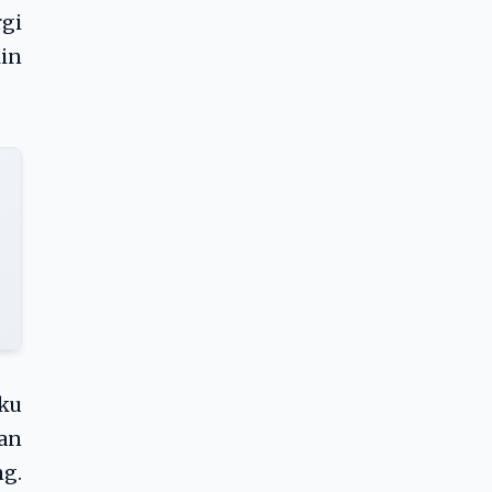
rgi
kin
aku
kan
g.