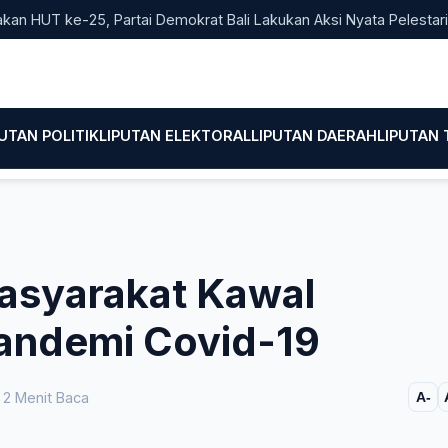
T ke-25, Partai Demokrat Bali Lakukan Aksi Nyata Pelestarian Li
PUTAN POLITIK
LIPUTAN ELEKTORAL
LIPUTAN DAERAH
LIPUTAN
asyarakat Kawal
Pandemi Covid-19
2 Menit Baca
A-