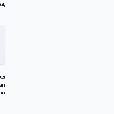
ka,
kus
an
an