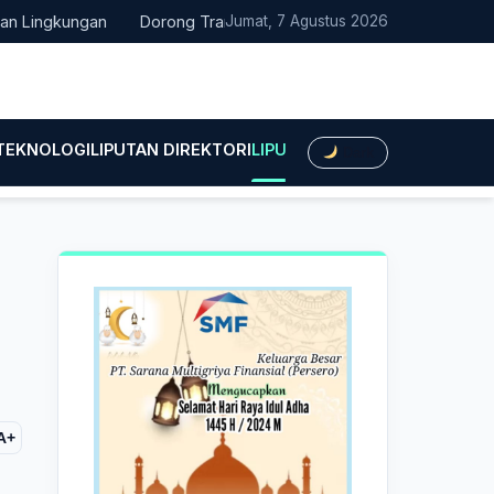
ngkungan
Dorong Transisi Energi di NTT, PLN UPK Timor dan Ka
Jumat, 7 Agustus 2026
 TEKNOLOGI
LIPUTAN DIREKTORI
LIPUTAN HUKUM
LIPUTAN BIS
Dark
A+