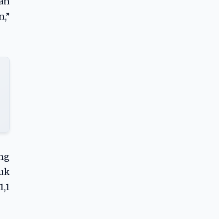
ran
,”
ng
uk
1,1