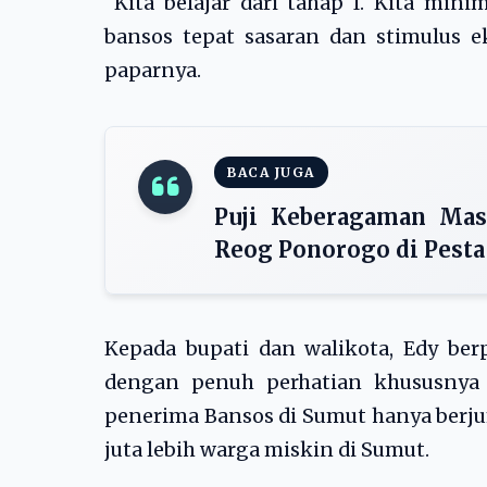
“Kita belajar dari tahap I. Kita mi
bansos tepat sasaran dan stimulus
paparnya.
BACA JUGA
Puji Keberagaman Masy
Reog Ponorogo di Pesta
Kepada bupati dan walikota, Edy b
dengan penuh perhatian khususnya
penerima Bansos di Sumut hanya berjuml
juta lebih warga miskin di Sumut.