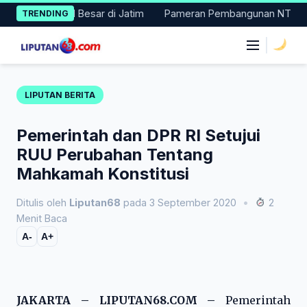
Skip
 Masuk 11 Besar di Jatim
Pameran Pembangunan NTT Didorong Na
TRENDING
to
content
|
LIPUTAN BERITA
Pemerintah dan DPR RI Setujui
RUU Perubahan Tentang
Mahkamah Konstitusi
Ditulis oleh
Liputan68
pada 3 September 2020
•
2
Menit Baca
A-
A+
JAKARTA – LIPUTAN68.COM –
Pemerintah