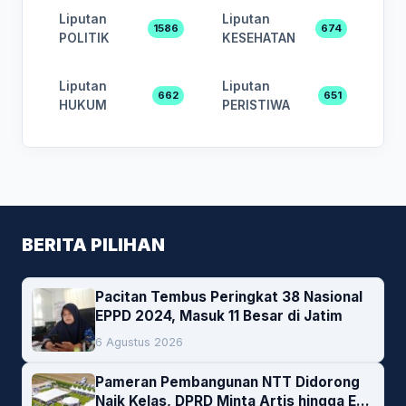
Liputan
Liputan
1586
674
POLITIK
KESEHATAN
Liputan
Liputan
662
651
HUKUM
PERISTIWA
BERITA PILIHAN
Pacitan Tembus Peringkat 38 Nasional
EPPD 2024, Masuk 11 Besar di Jatim
6 Agustus 2026
Pameran Pembangunan NTT Didorong
Naik Kelas, DPRD Minta Artis hingga EO