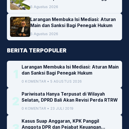
Lokal Jadi Prioritas
5 Agustus 2026
Larangan Membuka Isi Mediasi: Aturan
Main dan Sanksi Bagi Penegak Hukum
5 Agustus 2026
BERITA TERPOPULER
Larangan Membuka Isi Mediasi: Aturan Main
1
dan Sanksi Bagi Penegak Hukum
0 KOMENTAR • 5 AGUSTUS 2026
Pariwisata Hanya Terpusat di Wilayah
2
Selatan, DPRD Bali Akan Revisi Perda RTRW
0 KOMENTAR • 23 JULI 2019
Kasus Suap Anggaran, KPK Panggil
3
Anggota DPR dan Pejabat Keuangan