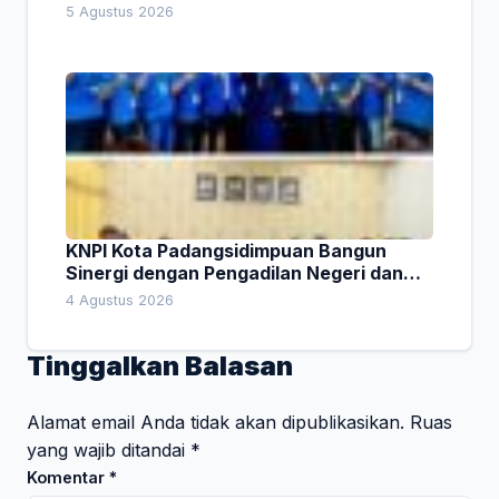
Indonesia
5 Agustus 2026
KNPI Kota Padangsidimpuan Bangun
Sinergi dengan Pengadilan Negeri dan
DPRD
4 Agustus 2026
Tinggalkan Balasan
Alamat email Anda tidak akan dipublikasikan.
Ruas
yang wajib ditandai
*
Komentar
*