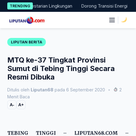
Skip
ta Pelestarian Lingkungan
Dorong Transisi Energi di NTT, PLN
TRENDING
to
content
|
LIPUTAN BERITA
MTQ ke-37 Tingkat Provinsi
Sumut di Tebing Tinggi Secara
Resmi Dibuka
Ditulis oleh
Liputan68
pada 6 September 2020
•
2
Menit Baca
A-
A+
TEBING TINGGI – LIPUTAN68.COM –