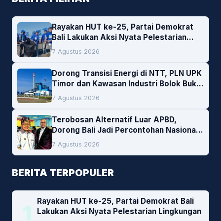
Rayakan HUT ke-25, Partai Demokrat
Bali Lakukan Aksi Nyata Pelestarian
Lingkungan
7 Agustus 2026
Dorong Transisi Energi di NTT, PLN UPK
Timor dan Kawasan Industri Bolok Buka
Peluang Investasi Woodchip untuk
7 Agustus 2026
Cofiring PLTU Bolok
Terobosan Alternatif Luar APBD,
Dorong Bali Jadi Percontohan Nasional
Pembiayaan Daerah
7 Agustus 2026
BERITA TERPOPULER
Rayakan HUT ke-25, Partai Demokrat Bali
1
Lakukan Aksi Nyata Pelestarian Lingkungan