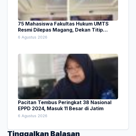
75 Mahasiswa Fakultas Hukum UMTS
Resmi Dilepas Magang, Dekan Titip
Empat Pesan Penting
6 Agustus 2026
Pacitan Tembus Peringkat 38 Nasional
EPPD 2024, Masuk 11 Besar di Jatim
6 Agustus 2026
Tinggalkan Balasan