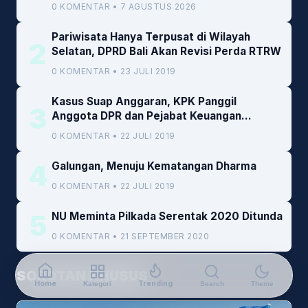
0 KOMENTAR • 7 AGUSTUS 2026
Pariwisata Hanya Terpusat di Wilayah
2
Selatan, DPRD Bali Akan Revisi Perda RTRW
0 KOMENTAR • 23 JULI 2019
Kasus Suap Anggaran, KPK Panggil
3
Anggota DPR dan Pejabat Keuangan
Kemenkeu
0 KOMENTAR • 22 JULI 2019
4
Galungan, Menuju Kematangan Dharma
0 KOMENTAR • 22 JULI 2019
5
NU Meminta Pilkada Serentak 2020 Ditunda
0 KOMENTAR • 21 SEPTEMBER 2020
SOROTAN KHUSUS
Home
Trending
Kategori
Search
Theme