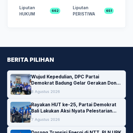
Liputan
Liputan
662
651
HUKUM
PERISTIWA
BERITA PILIHAN
Wujud Kepedulian, DPC Partai
Demokrat Badung Gelar Gerakan Donor
Darah
8 Agustus 2026
Rayakan HUT ke-25, Partai Demokrat
Bali Lakukan Aksi Nyata Pelestarian
Lingkungan
7 Agustus 2026
Dorong Transisi Energi di NTT, PLN UPK