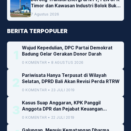
Timor dan Kawasan Industri Bolok Buka
Peluang Investasi Woodchip untuk
7 Agustus 2026
Cofiring PLTU Bolok
BERITA TERPOPULER
Wujud Kepedulian, DPC Partai Demokrat
1
Badung Gelar Gerakan Donor Darah
0 KOMENTAR • 8 AGUSTUS 2026
Pariwisata Hanya Terpusat di Wilayah
2
Selatan, DPRD Bali Akan Revisi Perda RTRW
0 KOMENTAR • 23 JULI 2019
Kasus Suap Anggaran, KPK Panggil
3
Anggota DPR dan Pejabat Keuangan
Kemenkeu
0 KOMENTAR • 22 JULI 2019
Galungan, Menuju Kematangan Dharma