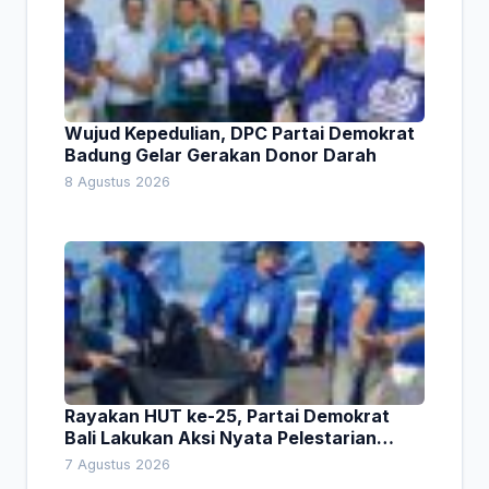
Wujud Kepedulian, DPC Partai Demokrat
Badung Gelar Gerakan Donor Darah
8 Agustus 2026
Rayakan HUT ke-25, Partai Demokrat
Bali Lakukan Aksi Nyata Pelestarian
Lingkungan
7 Agustus 2026