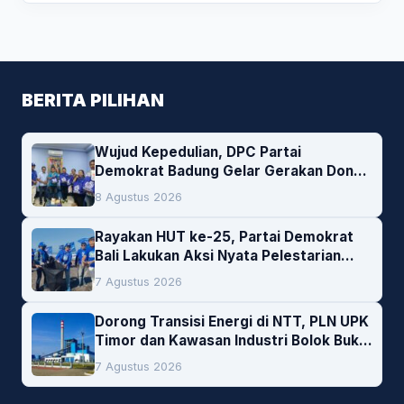
BERITA PILIHAN
Wujud Kepedulian, DPC Partai
Demokrat Badung Gelar Gerakan Donor
Darah
8 Agustus 2026
Rayakan HUT ke-25, Partai Demokrat
Bali Lakukan Aksi Nyata Pelestarian
Lingkungan
7 Agustus 2026
Dorong Transisi Energi di NTT, PLN UPK
Timor dan Kawasan Industri Bolok Buka
Peluang Investasi Woodchip untuk
7 Agustus 2026
Cofiring PLTU Bolok