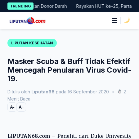
Skip
lar Gerakan Donor Darah
Rayakan HUT ke-25, Partai Demokrat 
TRENDING
to
content
|
LIPUTAN KESEHATAN
Masker Scuba & Buff Tidak Efektif
Mencegah Penularan Virus Covid-
19.
Ditulis oleh
Liputan68
pada 16 September 2020
•
2
Menit Baca
A-
A+
LIPUTAN68.com –
Peneliti dari Duke University