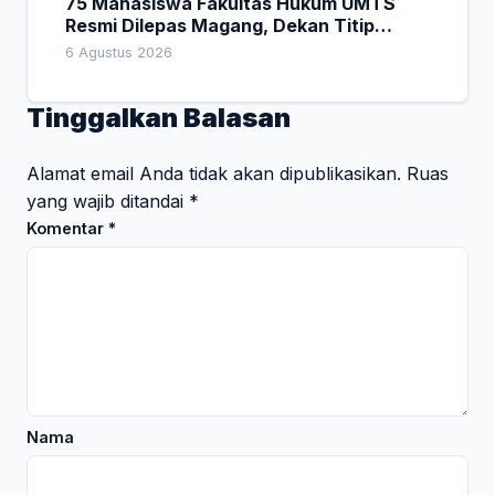
75 Mahasiswa Fakultas Hukum UMTS
Resmi Dilepas Magang, Dekan Titip
Empat Pesan Penting
6 Agustus 2026
Tinggalkan Balasan
Alamat email Anda tidak akan dipublikasikan.
Ruas
yang wajib ditandai
*
Komentar
*
Nama