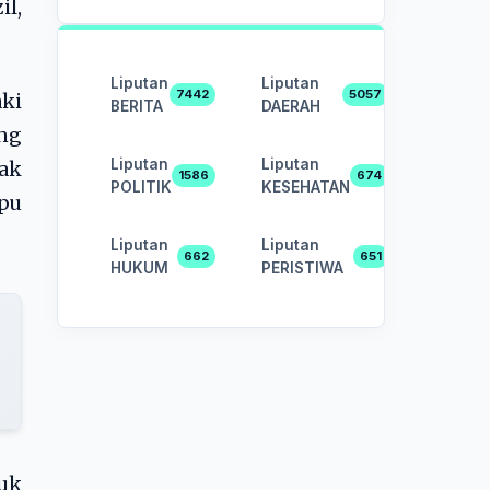
l,
Liputan
Liputan
7442
5057
ki
BERITA
DAERAH
ang
Liputan
Liputan
ak
1586
674
POLITIK
KESEHATAN
mpu
Liputan
Liputan
662
651
HUKUM
PERISTIWA
tuk