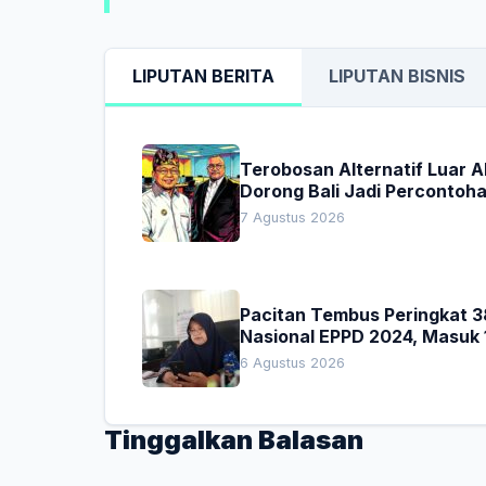
LIPUTAN BERITA
LIPUTAN BISNIS
Terobosan Alternatif Luar 
Dorong Bali Jadi Percontoh
Nasional Pembiayaan Daera
7 Agustus 2026
Pacitan Tembus Peringkat 3
Nasional EPPD 2024, Masuk 
Besar di Jatim
6 Agustus 2026
Tinggalkan Balasan