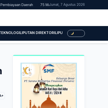
iayaan Daerah
75 Mahasiswa Fakultas Hukum UMTS Resmi Dile
Jumat, 7 Agustus 2026
 TEKNOLOGI
LIPUTAN DIREKTORI
LIPUTAN HUKUM
LIPUTAN BIS
Dark
n
A+