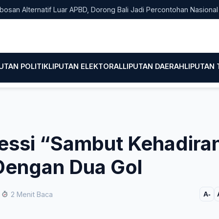
lternatif Luar APBD, Dorong Bali Jadi Percontohan Nasional Pemb
PUTAN POLITIK
LIPUTAN ELEKTORAL
LIPUTAN DAERAH
LIPUTAN
Messi “Sambut Kehadira
Dengan Dua Gol
2 Menit Baca
A-