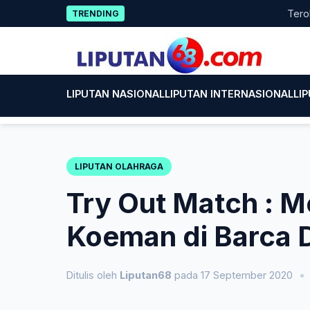
Skip
Terobosan A
TRENDING
to
content
LIPUTAN NASIONAL
LIPUTAN INTERNASIONAL
LI
LIPUTAN OLAHRAGA
Try Out Match : 
Koeman di Barca 
Ditulis oleh
Liputan68
pada 17 September 2020
•