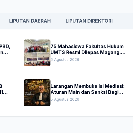
LIPUTAN DAERAH
LIPUTAN DIREKTORI
APBD,
75 Mahasiswa Fakultas Hukum
an
UMTS Resmi Dilepas Magang,
h
Dekan Titip Empat Pesan
6 Agustus 2026
Penting
8
Larangan Membuka Isi Mediasi:
11
Aturan Main dan Sanksi Bagi
Penegak Hukum
5 Agustus 2026