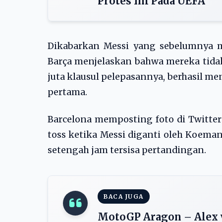
Protes Ini Pada UEFA
Dikabarkan Messi yang sebelumnya m
Barça menjelaskan bahwa mereka tida
juta klausul pelepasannya, berhasil m
pertama.
Barcelona memposting foto di Twitt
toss ketika Messi diganti oleh Koema
setengah jam tersisa pertandingan.
BACA JUGA
MotoGP Aragon – Alex v