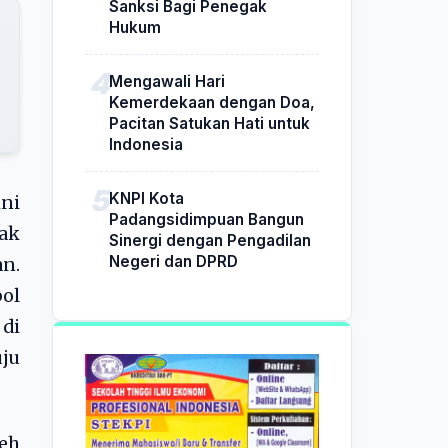
Sanksi Bagi Penegak
Hukum
Mengawali Hari
Kemerdekaan dengan Doa,
Pacitan Satukan Hati untuk
Indonesia
KNPI Kota
ini
Padangsidimpuan Bangun
ak
Sinergi dengan Pengadilan
Negeri dan DPRD
an.
ol
 di
ju
leh