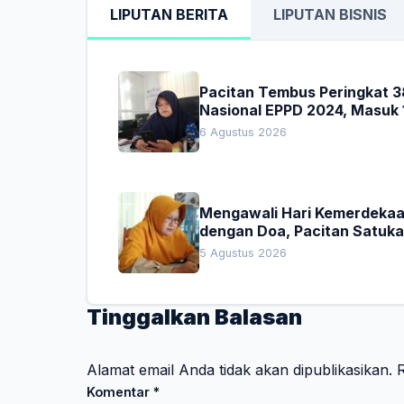
LIPUTAN BERITA
LIPUTAN BISNIS
Pacitan Tembus Peringkat 3
Nasional EPPD 2024, Masuk 
Besar di Jatim
6 Agustus 2026
Mengawali Hari Kemerdeka
dengan Doa, Pacitan Satuk
Hati untuk Indonesia
5 Agustus 2026
Tinggalkan Balasan
Alamat email Anda tidak akan dipublikasikan.
R
Komentar
*