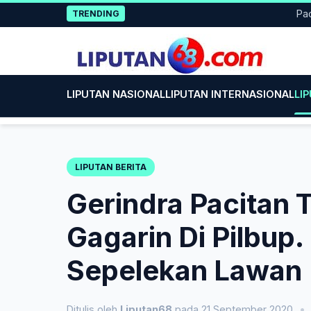
Skip
Pacitan 
TRENDING
to
content
LIPUTAN NASIONAL
LIPUTAN INTERNASIONAL
LI
LIPUTAN BERITA
Gerindra Pacitan 
Gagarin Di Pilbup
Sepelekan Lawan
Ditulis oleh
Liputan68
pada 21 September 2020
•