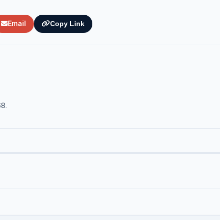
Email
Copy Link
68.