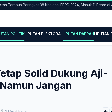
Tembus Peringkat 38 Nasional EPPD 2024, Masuk 11 Besar di Jatim
PUTAN POLITIK
LIPUTAN ELEKTORAL
LIPUTAN DAERAH
LIPUTAN
Tetap Solid Dukung Aji-
. Namun Jangan
2 Menit Baca
A-