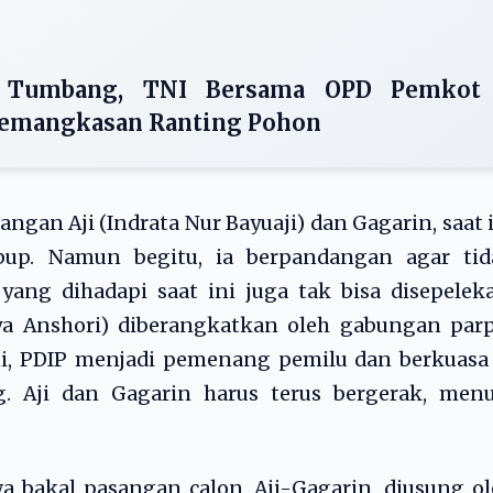
 Tumbang, TNI Bersama OPD Pemkot
Pemangkasan Ranting Pohon
ngan Aji (Indrata Nur Bayuaji) dan Gagarin, saat 
bup. Namun begitu, ia berpandangan agar tid
yang dihadapi saat ini juga tak bisa disepelek
a Anshori) diberangkatkan oleh gabungan parp
ini, PDIP menjadi pemenang pemilu dan berkuasa
g. Aji dan Gagarin harus terus bergerak, menu
wa bakal pasangan calon, Aji-Gagarin, diusung o