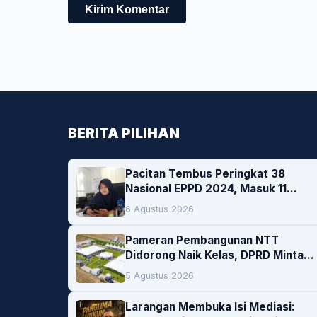
BERITA PILIHAN
Pacitan Tembus Peringkat 38
Nasional EPPD 2024, Masuk 11
Besar di Jatim
6 Agustus 2026
Pameran Pembangunan NTT
Didorong Naik Kelas, DPRD Minta
Artis hingga EO Lokal Jadi
5 Agustus 2026
Prioritas
Larangan Membuka Isi Mediasi: