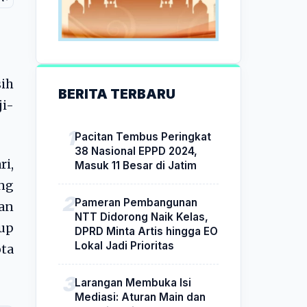
ih
BERITA TERBARU
i-
Pacitan Tembus Peringkat
38 Nasional EPPD 2024,
i,
Masuk 11 Besar di Jatim
ng
Pameran Pembangunan
gan
NTT Didorong Naik Kelas,
bup
DPRD Minta Artis hingga EO
Lokal Jadi Prioritas
ota
Larangan Membuka Isi
Mediasi: Aturan Main dan