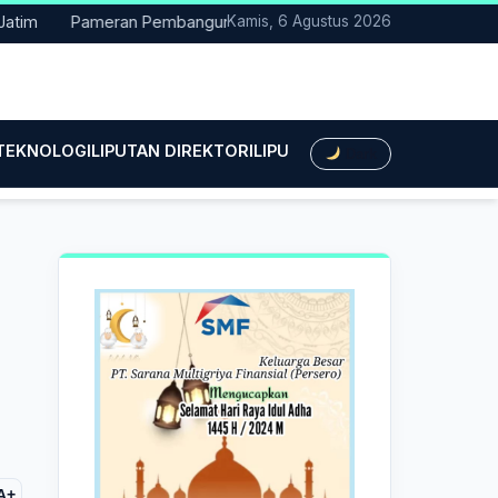
Pameran Pembangunan NTT Didorong Naik Kelas, DPRD Minta Art
Kamis, 6 Agustus 2026
 TEKNOLOGI
LIPUTAN DIREKTORI
LIPUTAN HUKUM
LIPUTAN BIS
Dark
A+