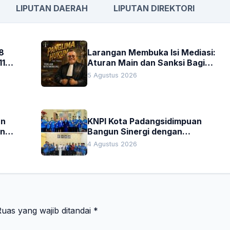
LIPUTAN DAERAH
LIPUTAN DIREKTORI
8
Larangan Membuka Isi Mediasi:
11
Aturan Main dan Sanksi Bagi
Penegak Hukum
5 Agustus 2026
an
KNPI Kota Padangsidimpuan
an
Bangun Sinergi dengan
Pengadilan Negeri dan DPRD
4 Agustus 2026
uas yang wajib ditandai
*