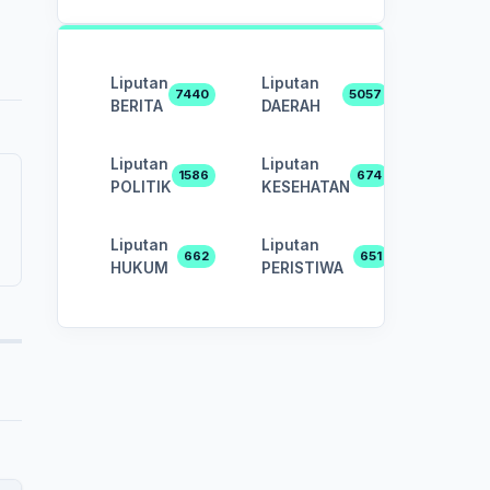
Liputan
Liputan
7440
5057
BERITA
DAERAH
Liputan
Liputan
1586
674
POLITIK
KESEHATAN
Liputan
Liputan
662
651
HUKUM
PERISTIWA