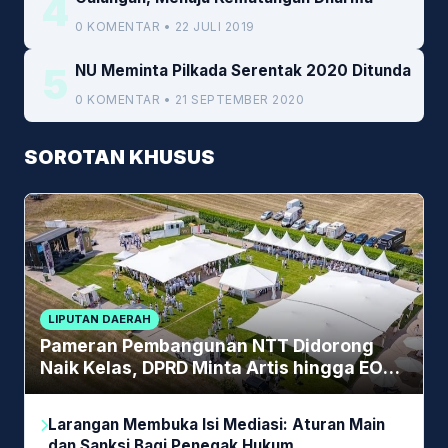
4
0 KOMENTAR • 22 JULI 2019
5
NU Meminta Pilkada Serentak 2020 Ditunda
0 KOMENTAR • 21 SEPTEMBER 2020
SOROTAN KHUSUS
LIPUTAN DAERAH
Pameran Pembangunan NTT Didorong
Naik Kelas, DPRD Minta Artis hingga EO
Lokal Jadi Prioritas
Larangan Membuka Isi Mediasi: Aturan Main
dan Sanksi Bagi Penegak Hukum