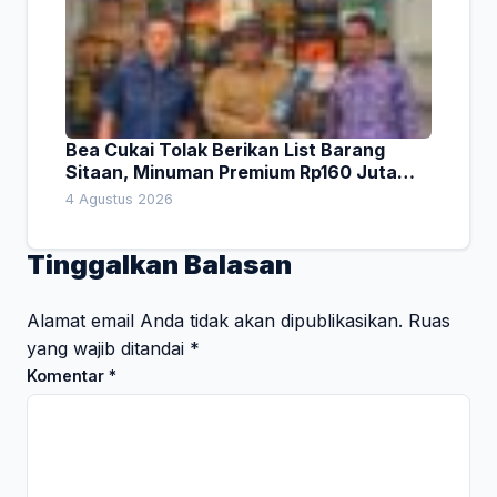
Bea Cukai Tolak Berikan List Barang
Sitaan, Minuman Premium Rp160 Juta
Jadi Sorotan Sidak Komisi I DPRD Bali
4 Agustus 2026
Tinggalkan Balasan
Alamat email Anda tidak akan dipublikasikan.
Ruas
yang wajib ditandai
*
Komentar
*