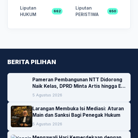
Liputan
Liputan
662
650
HUKUM
PERISTIWA
BERITA PILIHAN
Pameran Pembangunan NTT Didorong
Naik Kelas, DPRD Minta Artis hingga EO
Lokal Jadi Prioritas
5 Agustus 2026
Larangan Membuka Isi Mediasi: Aturan
Main dan Sanksi Bagi Penegak Hukum
5 Agustus 2026
Mengawali Hari Kemerdekaan dengan