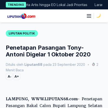
Skip
RD Minta Artis hingga EO Lokal Jadi Prioritas
Larangan Memb
TRENDING
to
content
|
LIPUTAN POLITIK
Penetapan Pasangan Tony-
Antoni Digelar 1 Oktober 2020
Ditulis oleh
Liputan68
pada 23 September 2020
•
2
Menit Baca
A-
A+
LAMPUNG, WWW.LIPUTAN68.com-
Penetapan
Pasangan Bakal Calon Bupati Lampung Selatan