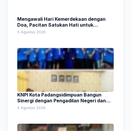
Mengawali Hari Kemerdekaan dengan
Doa, Pacitan Satukan Hati untuk
Indonesia
5 Agustus 2026
KNPI Kota Padangsidimpuan Bangun
Sinergi dengan Pengadilan Negeri dan
DPRD
4 Agustus 2026