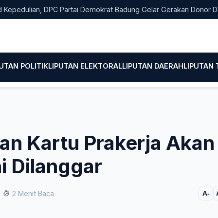
ulian, DPC Partai Demokrat Badung Gelar Gerakan Donor Darah
PUTAN POLITIK
LIPUTAN ELEKTORAL
LIPUTAN DAERAH
LIPUTAN
an Kartu Prakerja Akan
ni Dilanggar
2 Menit Baca
A-