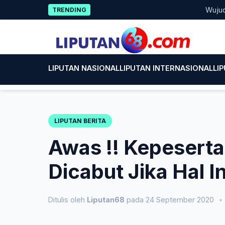
Skip
Wujud Keped
TRENDING
to
content
LIPUTAN NASIONAL
LIPUTAN INTERNASIONAL
LI
LIPUTAN BERITA
Awas !! Kepeserta
Dicabut Jika Hal I
Ditulis oleh
Liputan68
pada 24 September 2020
•