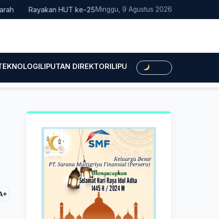
Rayakan HUT ke-25, Partai Demokrat Bali Lakukan Aksi Nyata Pe
Minggu, 9 Agustus 2026
 TEKNOLOGI
LIPUTAN DIREKTORI
LIPUTAN HUKUM
LIPUTAN BIS
Dark
A+