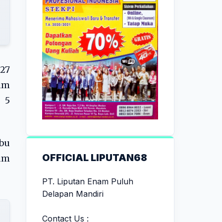
27
um
 5
bu
OFFICIAL LIPUTAN68
lum
PT. Liputan Enam Puluh
Delapan Mandiri
Contact Us :