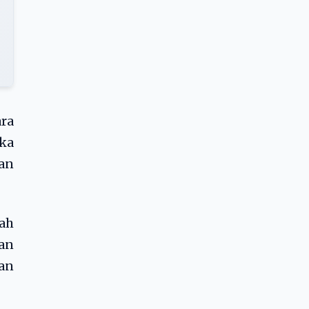
ara
eka
an
ah
an
dan