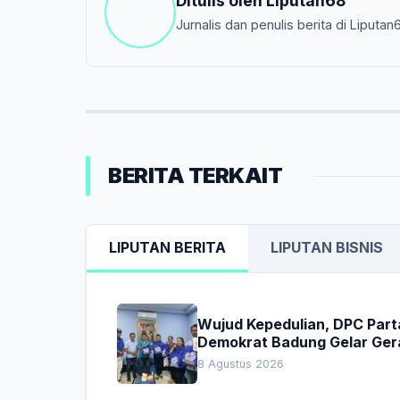
Ditulis oleh
Liputan68
Jurnalis dan penulis berita di Liputan
BERITA TERKAIT
LIPUTAN BERITA
LIPUTAN BISNIS
Wujud Kepedulian, DPC Part
Demokrat Badung Gelar Ger
Donor Darah
8 Agustus 2026