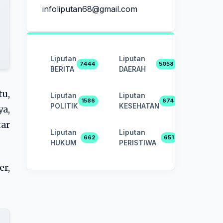
infoliputan68@gmail.com
Liputan
Liputan
7444
5058
BERITA
DAERAH
u,
Liputan
Liputan
1586
674
POLITIK
KESEHATAN
ya,
tar
Liputan
Liputan
662
651
HUKUM
PERISTIWA
er,