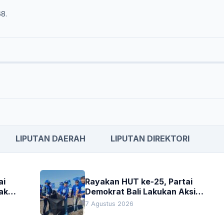
68.
LIPUTAN DAERAH
LIPUTAN DIREKTORI
ai
Rayakan HUT ke-25, Partai
akan
Demokrat Bali Lakukan Aksi
Nyata Pelestarian Lingkungan
7 Agustus 2026