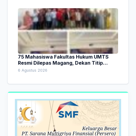
75 Mahasiswa Fakultas Hukum UMTS
Resmi Dilepas Magang, Dekan Titip
Empat Pesan Penting
6 Agustus 2026