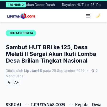
Skip
 Gelar Gerakan Donor Darah
Rayakan HUT ke-25, Partai Demokr
TRENDING
to
content
|
LIPUTAN BERITA
Sambut HUT BRI ke 125, Desa
Melati II Sergai Akan Ikuti Lomba
Desa Brilian Tingkat Nasional
Ditulis oleh
Liputan68
pada 25 September 2020
•
2
Menit Baca
A-
A+
SERGAI – LIPUTAN68.COM –
Kepala Desa