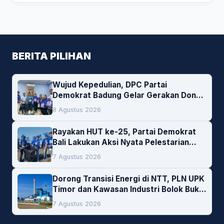
BERITA PILIHAN
Wujud Kepedulian, DPC Partai
Demokrat Badung Gelar Gerakan Donor
Darah
8 Agustus 2026
Rayakan HUT ke-25, Partai Demokrat
Bali Lakukan Aksi Nyata Pelestarian
Lingkungan
7 Agustus 2026
Dorong Transisi Energi di NTT, PLN UPK
Timor dan Kawasan Industri Bolok Buka
Peluang Investasi Woodchip untuk
7 Agustus 2026
Cofiring PLTU Bolok