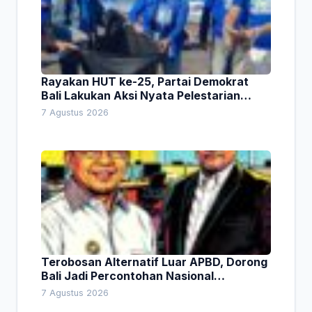
Rayakan HUT ke-25, Partai Demokrat
Bali Lakukan Aksi Nyata Pelestarian
Lingkungan
7 Agustus 2026
Terobosan Alternatif Luar APBD, Dorong
Bali Jadi Percontohan Nasional
Pembiayaan Daerah
7 Agustus 2026