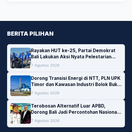
BERITA PILIHAN
Rayakan HUT ke-25, Partai Demokrat
Bali Lakukan Aksi Nyata Pelestarian
Lingkungan
7 Agustus 2026
Dorong Transisi Energi di NTT, PLN UPK
Timor dan Kawasan Industri Bolok Buka
Peluang Investasi Woodchip untuk
7 Agustus 2026
Cofiring PLTU Bolok
Terobosan Alternatif Luar APBD,
Dorong Bali Jadi Percontohan Nasional
Pembiayaan Daerah
7 Agustus 2026