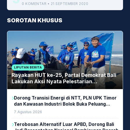
0 KOMENTAR • 21 SEPTEMBER 2020
SOROTAN KHUSUS
LIPUTAN BERITA
Rayakan HUT ke-25, Partai Demokrat Bali
Lakukan Aksi Nyata Pelestarian
Lingkungan
Dorong Transisi Energi di NTT, PLN UPK Timor
dan Kawasan Industri Bolok Buka Peluang
Investasi Woodchip untuk Cofiring PLTU Bolok
7 Agustus 2026
Terobosan Alternatif Luar APBD, Dorong Bali