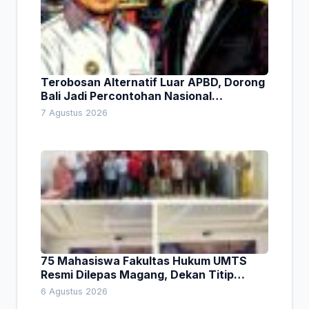
Terobosan Alternatif Luar APBD, Dorong
Bali Jadi Percontohan Nasional
Pembiayaan Daerah
7 Agustus 2026
75 Mahasiswa Fakultas Hukum UMTS
Resmi Dilepas Magang, Dekan Titip
Empat Pesan Penting
6 Agustus 2026