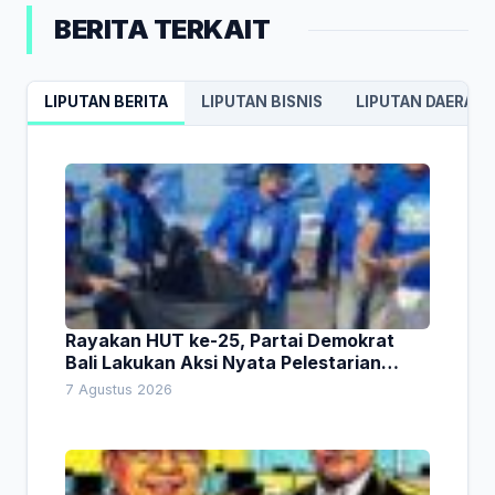
BERITA TERKAIT
LIPUTAN BERITA
LIPUTAN BISNIS
LIPUTAN DAERAH
Rayakan HUT ke-25, Partai Demokrat
Bali Lakukan Aksi Nyata Pelestarian
Lingkungan
7 Agustus 2026