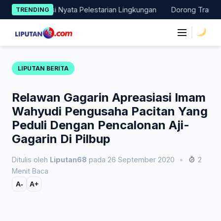
Skip
Lakukan Aksi Nyata Pelestarian Lingkungan
Dorong Transisi En
TRENDING
to
content
|
LIPUTAN BERITA
Relawan Gagarin Apreasiasi Imam
Wahyudi Pengusaha Pacitan Yang
Peduli Dengan Pencalonan Aji-
Gagarin Di Pilbup
Ditulis oleh
Liputan68
pada 26 September 2020
•
2
Menit Baca
A-
A+