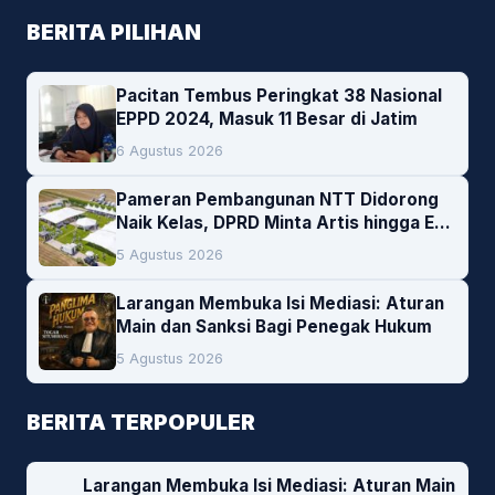
BERITA PILIHAN
Pacitan Tembus Peringkat 38 Nasional
EPPD 2024, Masuk 11 Besar di Jatim
6 Agustus 2026
Pameran Pembangunan NTT Didorong
Naik Kelas, DPRD Minta Artis hingga EO
Lokal Jadi Prioritas
5 Agustus 2026
Larangan Membuka Isi Mediasi: Aturan
Main dan Sanksi Bagi Penegak Hukum
5 Agustus 2026
BERITA TERPOPULER
Larangan Membuka Isi Mediasi: Aturan Main