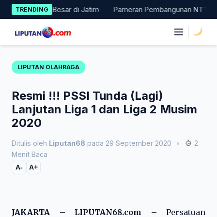
Skip
Masuk 11 Besar di Jatim
Pameran Pembangunan NTT Didorong Nai
TRENDING
to
content
|
LIPUTAN OLAHRAGA
Resmi !!! PSSI Tunda (Lagi)
Lanjutan Liga 1 dan Liga 2 Musim
2020
Ditulis oleh
Liputan68
pada 29 September 2020
•
2
Menit Baca
A-
A+
JAKARTA – LIPUTAN68.com
–
Persatuan