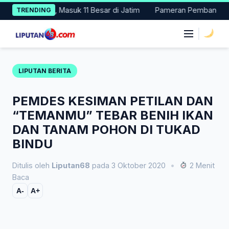
Skip
PPD 2024, Masuk 11 Besar di Jatim
Pameran Pembangunan NTT Di
TRENDING
to
content
|
LIPUTAN BERITA
PEMDES KESIMAN PETILAN DAN
“TEMANMU” TEBAR BENIH IKAN
DAN TANAM POHON DI TUKAD
BINDU
Ditulis oleh
Liputan68
pada 3 Oktober 2020
•
2 Menit
Baca
A-
A+