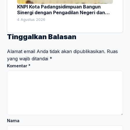
KNPI Kota Padangsidimpuan Bangun
Sinergi dengan Pengadilan Negeri dan
DPRD
4 Agustus 2026
Tinggalkan Balasan
Alamat email Anda tidak akan dipublikasikan.
Ruas
yang wajib ditandai
*
Komentar
*
Nama