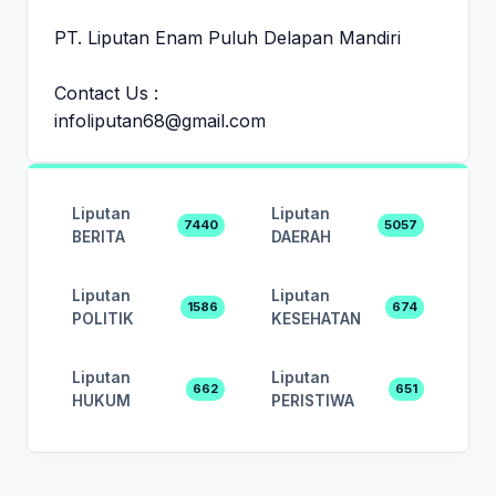
PT. Liputan Enam Puluh Delapan Mandiri
Contact Us :
infoliputan68@gmail.com
Liputan
Liputan
7440
5057
BERITA
DAERAH
Liputan
Liputan
1586
674
POLITIK
KESEHATAN
Liputan
Liputan
662
651
HUKUM
PERISTIWA