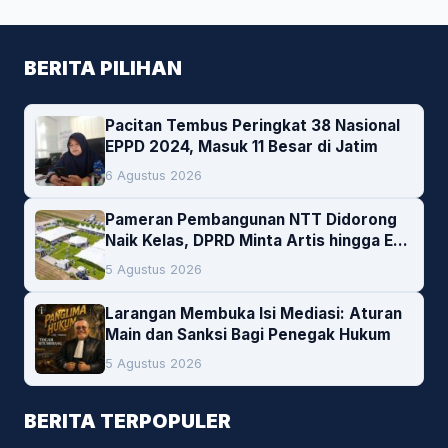
BERITA PILIHAN
Pacitan Tembus Peringkat 38 Nasional
EPPD 2024, Masuk 11 Besar di Jatim
6 Agustus 2026
Pameran Pembangunan NTT Didorong
Naik Kelas, DPRD Minta Artis hingga EO
Lokal Jadi Prioritas
5 Agustus 2026
Larangan Membuka Isi Mediasi: Aturan
Main dan Sanksi Bagi Penegak Hukum
5 Agustus 2026
BERITA TERPOPULER