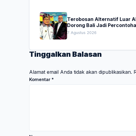
Terobosan Alternatif Luar 
Dorong Bali Jadi Percontoh
Nasional Pembiayaan Daera
7 Agustus 2026
Tinggalkan Balasan
Alamat email Anda tidak akan dipublikasikan.
R
Komentar
*