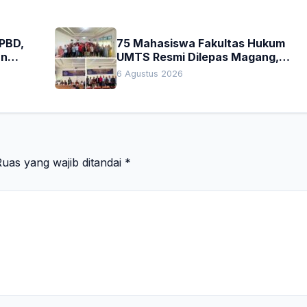
APBD,
75 Mahasiswa Fakultas Hukum
an
UMTS Resmi Dilepas Magang,
h
Dekan Titip Empat Pesan
6 Agustus 2026
Penting
uas yang wajib ditandai
*