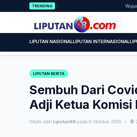
Skip
Wujud Keped
TRENDING
to
content
LIPUTAN NASIONAL
LIPUTAN INTERNASIONAL
LI
LIPUTAN BERITA
Sembuh Dari Covid
Adji Ketua Komis
Ditulis oleh
Liputan68
pada 6 Oktober 2020
•
2