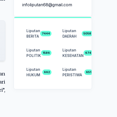
infoliputan68@gmail.com
Liputan
Liputan
7444
5058
BERITA
DAERAH
Liputan
Liputan
1586
674
POLITIK
KESEHATAN
Liputan
Liputan
662
651
an
HUKUM
PERISTIWA
ari
i”,