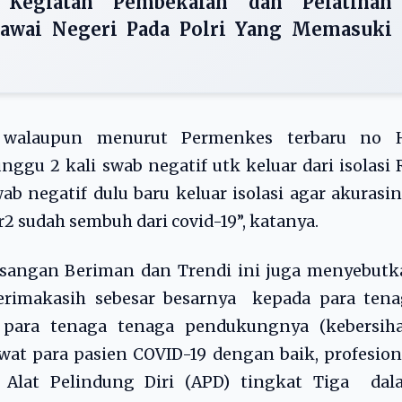
 Kegiatan Pembekalan dan Pelatihan
gawai Negeri Pada Polri Yang Memasuki
ah walaupun menurut Permenkes terbaru no 
ggu 2 kali swab negatif utk keluar dari isolasi 
ab negatif dulu baru keluar isolasi agar akurasi
r2 sudah sembuh dari covid-19”, katanya.
Pasangan Beriman dan Trendi ini juga menyebut
terimakasih sebesar besarnya kepada para tena
a para tenaga tenaga pendukungnya (kebersiha
wat para pasien COVID-19 dengan baik, profesion
 Alat Pelindung Diri (APD) tingkat Tiga dal