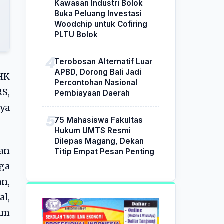
Kawasan Industri Bolok
Buka Peluang Investasi
Woodchip untuk Cofiring
PLTU Bolok
Terobosan Alternatif Luar
APBD, Dorong Bali Jadi
HK
Percontohan Nasional
RS,
Pembiayaan Daerah
nya
75 Mahasiswa Fakultas
Hukum UMTS Resmi
Dilepas Magang, Dekan
kan
Titip Empat Pesan Penting
ga
n,
al,
am