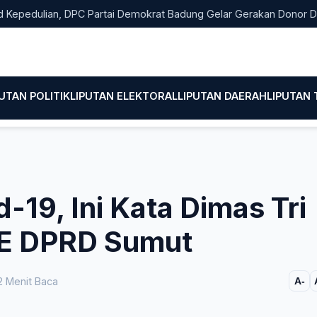
ulian, DPC Partai Demokrat Badung Gelar Gerakan Donor Darah
PUTAN POLITIK
LIPUTAN ELEKTORAL
LIPUTAN DAERAH
LIPUTAN
-19, Ini Kata Dimas Tri
i E DPRD Sumut
 Menit Baca
A-