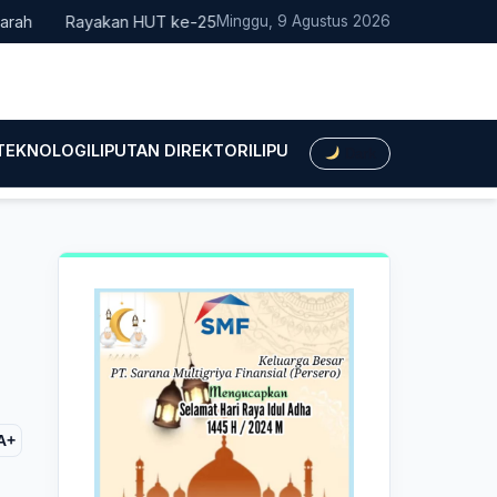
Rayakan HUT ke-25, Partai Demokrat Bali Lakukan Aksi Nyata Pe
Minggu, 9 Agustus 2026
 TEKNOLOGI
LIPUTAN DIREKTORI
LIPUTAN HUKUM
LIPUTAN BIS
Dark
A+