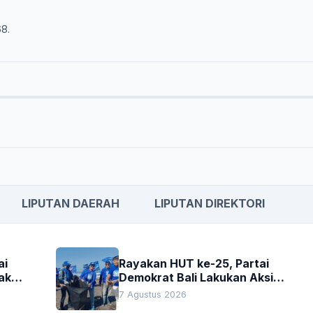
68.
LIPUTAN DAERAH
LIPUTAN DIREKTORI
ai
Rayakan HUT ke-25, Partai
akan
Demokrat Bali Lakukan Aksi
Nyata Pelestarian Lingkungan
7 Agustus 2026