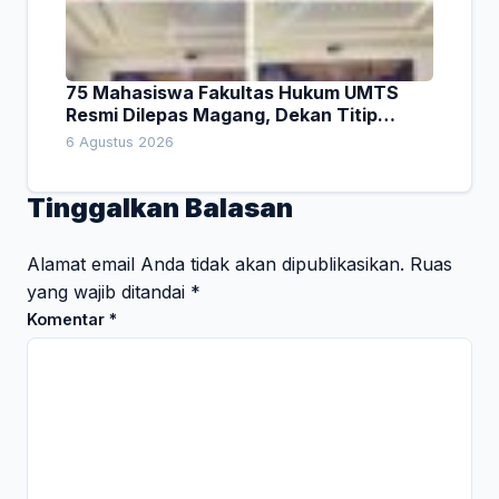
75 Mahasiswa Fakultas Hukum UMTS
Resmi Dilepas Magang, Dekan Titip
Empat Pesan Penting
6 Agustus 2026
Tinggalkan Balasan
Alamat email Anda tidak akan dipublikasikan.
Ruas
yang wajib ditandai
*
Komentar
*