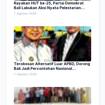
Rayakan HUT ke-25, Partai Demokrat
Bali Lakukan Aksi Nyata Pelestarian
Lingkungan
7 Agustus 2026
Terobosan Alternatif Luar APBD, Dorong
Bali Jadi Percontohan Nasional
Pembiayaan Daerah
7 Agustus 2026