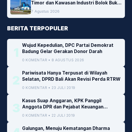
Timor dan Kawasan Industri Bolok Buka
Peluang Investasi Woodchip untuk
7 Agustus 2026
Cofiring PLTU Bolok
BERITA TERPOPULER
Wujud Kepedulian, DPC Partai Demokrat
1
Badung Gelar Gerakan Donor Darah
0 KOMENTAR • 8 AGUSTUS 2026
Pariwisata Hanya Terpusat di Wilayah
2
Selatan, DPRD Bali Akan Revisi Perda RTRW
0 KOMENTAR • 23 JULI 2019
Kasus Suap Anggaran, KPK Panggil
3
Anggota DPR dan Pejabat Keuangan
Kemenkeu
0 KOMENTAR • 22 JULI 2019
Galungan, Menuju Kematangan Dharma