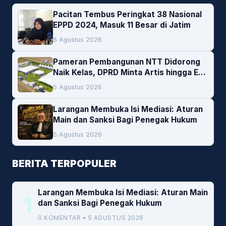
Pacitan Tembus Peringkat 38 Nasional
EPPD 2024, Masuk 11 Besar di Jatim
6 Agustus 2026
Pameran Pembangunan NTT Didorong
Naik Kelas, DPRD Minta Artis hingga EO
Lokal Jadi Prioritas
5 Agustus 2026
Larangan Membuka Isi Mediasi: Aturan
Main dan Sanksi Bagi Penegak Hukum
5 Agustus 2026
BERITA TERPOPULER
Larangan Membuka Isi Mediasi: Aturan Main
1
dan Sanksi Bagi Penegak Hukum
0 KOMENTAR • 5 AGUSTUS 2026