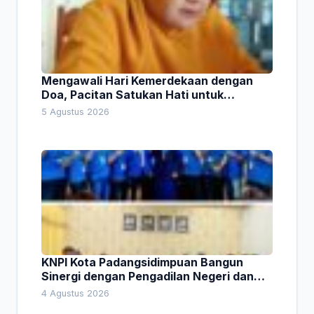
Mengawali Hari Kemerdekaan dengan
Doa, Pacitan Satukan Hati untuk
Indonesia
5 Agustus 2026
KNPI Kota Padangsidimpuan Bangun
Sinergi dengan Pengadilan Negeri dan
DPRD
4 Agustus 2026