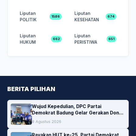
Liputan
Liputan
1586
674
POLITIK
KESEHATAN
Liputan
Liputan
662
651
HUKUM
PERISTIWA
BERITA PILIHAN
Wujud Kepedulian, DPC Partai
Demokrat Badung Gelar Gerakan Donor
Darah
8 Agustus 2026
Rayakan HUT ke-25, Partai Demokrat