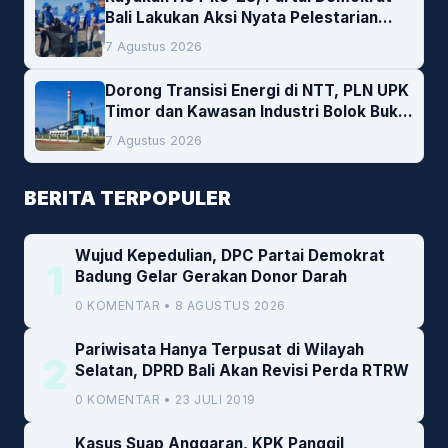
Bali Lakukan Aksi Nyata Pelestarian
Lingkungan
7 Agustus 2026
Dorong Transisi Energi di NTT, PLN UPK
Timor dan Kawasan Industri Bolok Buka
Peluang Investasi Woodchip untuk
7 Agustus 2026
Cofiring PLTU Bolok
BERITA TERPOPULER
Wujud Kepedulian, DPC Partai Demokrat
1
Badung Gelar Gerakan Donor Darah
0 KOMENTAR • 8 AGUSTUS 2026
Pariwisata Hanya Terpusat di Wilayah
2
Selatan, DPRD Bali Akan Revisi Perda RTRW
0 KOMENTAR • 23 JULI 2019
Kasus Suap Anggaran, KPK Panggil