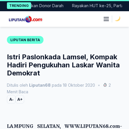
Skip
Gelar Gerakan Donor Darah
Rayakan HUT ke-25, Partai Demokra
TRENDING
to
content
|
LIPUTAN BERITA
Istri Paslonkada Lamsel, Kompak
Hadiri Pengukuhan Laskar Wanita
Demokrat
Ditulis oleh
Liputan68
pada 18 Oktober 2020
•
2
Menit Baca
A-
A+
LAMPUNG SELATAN, WWW.LIPUTAN68.com-