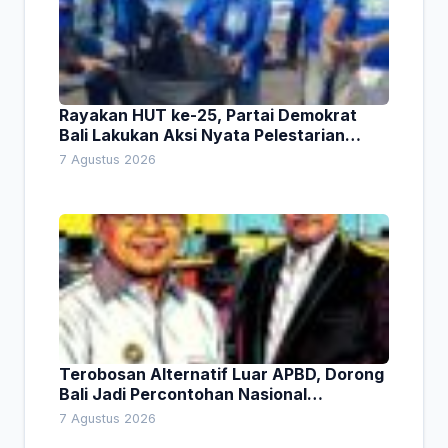
Rayakan HUT ke-25, Partai Demokrat
Bali Lakukan Aksi Nyata Pelestarian
Lingkungan
7 Agustus 2026
Terobosan Alternatif Luar APBD, Dorong
Bali Jadi Percontohan Nasional
Pembiayaan Daerah
7 Agustus 2026