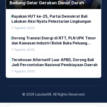
Badung Gelar Gerakan Donor Darah
Rayakan HUT ke-25, Partai Demokrat Bali
Lakukan Aksi Nyata Pelestarian Lingkungan
7 Agustus 2026
Dorong Transisi Energi di NTT, PLN UPK Timor
dan Kawasan Industri Bolok Buka Peluang
Investasi Woodchip untuk Cofiring PLTU Bolok
7 Agustus 2026
Terobosan Alternatif Luar APBD, Dorong Bali
Jadi Percontohan Nasional Pembiayaan Daerah
7 Agustus 2026
© 2026 Liputan68. All Rights Reserved.