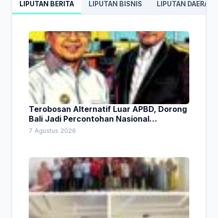
LIPUTAN BERITA
LIPUTAN BISNIS
LIPUTAN DAERAH
Terobosan Alternatif Luar APBD, Dorong
Bali Jadi Percontohan Nasional
Pembiayaan Daerah
7 Agustus 2026