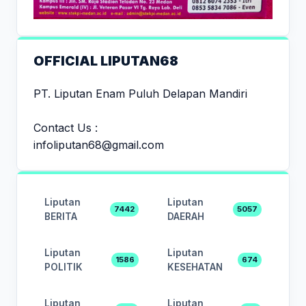
OFFICIAL LIPUTAN68
PT. Liputan Enam Puluh Delapan Mandiri
Contact Us :
infoliputan68@gmail.com
Liputan
Liputan
7442
5057
BERITA
DAERAH
Liputan
Liputan
1586
674
POLITIK
KESEHATAN
Liputan
Liputan