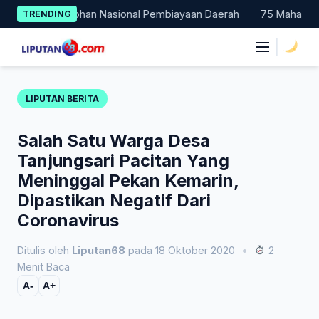
Skip
 Jadi Percontohan Nasional Pembiayaan Daerah
75 Mahasiswa F
TRENDING
to
content
|
LIPUTAN BERITA
Salah Satu Warga Desa
Tanjungsari Pacitan Yang
Meninggal Pekan Kemarin,
Dipastikan Negatif Dari
Coronavirus
Ditulis oleh
Liputan68
pada 18 Oktober 2020
•
2
Menit Baca
A-
A+