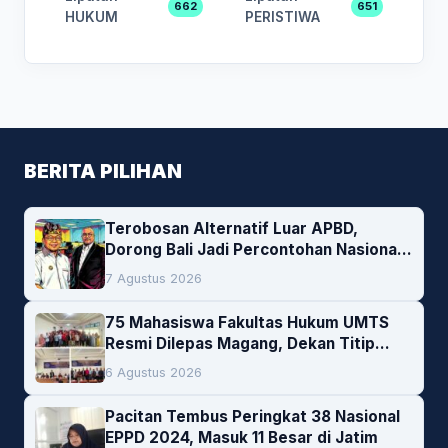
662
651
HUKUM
PERISTIWA
BERITA PILIHAN
Terobosan Alternatif Luar APBD,
Dorong Bali Jadi Percontohan Nasional
Pembiayaan Daerah
7 Agustus 2026
75 Mahasiswa Fakultas Hukum UMTS
Resmi Dilepas Magang, Dekan Titip
Empat Pesan Penting
6 Agustus 2026
Pacitan Tembus Peringkat 38 Nasional
EPPD 2024, Masuk 11 Besar di Jatim