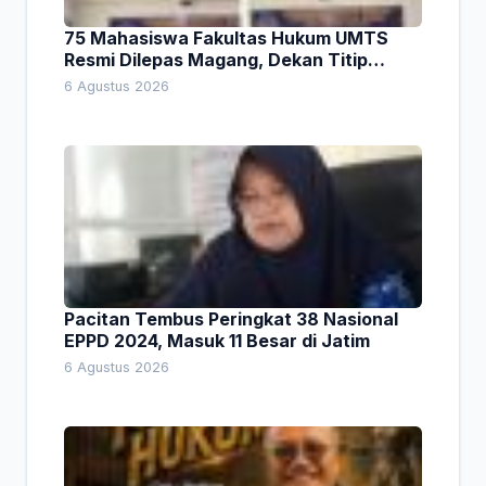
75 Mahasiswa Fakultas Hukum UMTS
Resmi Dilepas Magang, Dekan Titip
Empat Pesan Penting
6 Agustus 2026
Pacitan Tembus Peringkat 38 Nasional
EPPD 2024, Masuk 11 Besar di Jatim
6 Agustus 2026