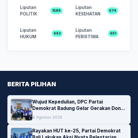
Liputan
Liputan
1586
674
POLITIK
KESEHATAN
Liputan
Liputan
662
651
HUKUM
PERISTIWA
BERITA PILIHAN
Wujud Kepedulian, DPC Partai
Demokrat Badung Gelar Gerakan Donor
Darah
8 Agustus 2026
Rayakan HUT ke-25, Partai Demokrat
Bali Lakukan Aksi Nyata Pelestarian