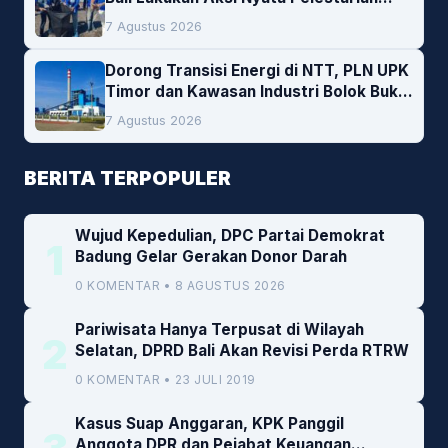
Lingkungan
7 Agustus 2026
Dorong Transisi Energi di NTT, PLN UPK
Timor dan Kawasan Industri Bolok Buka
Peluang Investasi Woodchip untuk
7 Agustus 2026
Cofiring PLTU Bolok
BERITA TERPOPULER
Wujud Kepedulian, DPC Partai Demokrat
1
Badung Gelar Gerakan Donor Darah
0 KOMENTAR • 8 AGUSTUS 2026
Pariwisata Hanya Terpusat di Wilayah
2
Selatan, DPRD Bali Akan Revisi Perda RTRW
0 KOMENTAR • 23 JULI 2019
Kasus Suap Anggaran, KPK Panggil
Anggota DPR dan Pejabat Keuangan