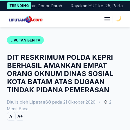
Skip
elar Gerakan Donor Darah
Rayakan HUT ke-25, Partai Demokrat 
TRENDING
to
content
|
LIPUTAN BERITA
DIT RESKRIMUM POLDA KEPRI
BERHASIL AMANKAN EMPAT
ORANG OKNUM DINAS SOSIAL
KOTA BATAM ATAS DUGAAN
TINDAK PIDANA PEMERASAN
Ditulis oleh
Liputan68
pada 21 Oktober 2020
•
2
Menit Baca
A-
A+