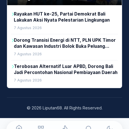
Rayakan HUT ke-25, Partai Demokrat Bali
Lakukan Aksi Nyata Pelestarian Lingkungan
7 Agustus 2026
Dorong Transisi Energi di NTT, PLN UPK Timor
dan Kawasan Industri Bolok Buka Peluang
Investasi Woodchip untuk Cofiring PLTU Bolok
7 Agustus 2026
Terobosan Alternatif Luar APBD, Dorong Bali
Jadi Percontohan Nasional Pembiayaan Daerah
7 Agustus 2026
© 2026 Liputan68. All Rights Reserved.