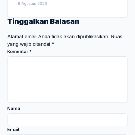
Empat Pesan Penting
6 Agustus 2026
Tinggalkan Balasan
Alamat email Anda tidak akan dipublikasikan.
Ruas
yang wajib ditandai
*
Komentar
*
Nama
Email