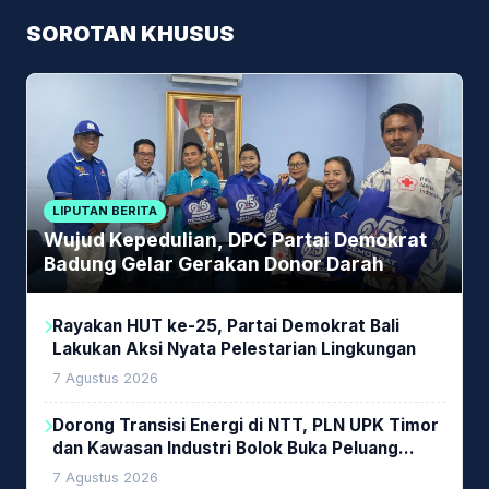
SOROTAN KHUSUS
LIPUTAN BERITA
Wujud Kepedulian, DPC Partai Demokrat
Badung Gelar Gerakan Donor Darah
Rayakan HUT ke-25, Partai Demokrat Bali
Lakukan Aksi Nyata Pelestarian Lingkungan
7 Agustus 2026
Dorong Transisi Energi di NTT, PLN UPK Timor
dan Kawasan Industri Bolok Buka Peluang
Investasi Woodchip untuk Cofiring PLTU Bolok
7 Agustus 2026