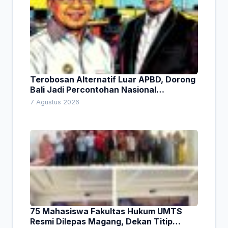
Terobosan Alternatif Luar APBD, Dorong
Bali Jadi Percontohan Nasional
Pembiayaan Daerah
7 Agustus 2026
75 Mahasiswa Fakultas Hukum UMTS
Resmi Dilepas Magang, Dekan Titip