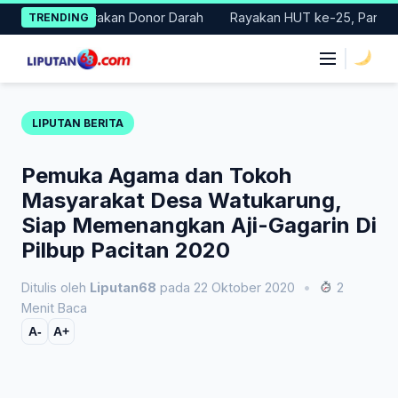
Skip
 Gelar Gerakan Donor Darah
Rayakan HUT ke-25, Partai Demokr
TRENDING
to
content
|
LIPUTAN BERITA
Pemuka Agama dan Tokoh
Masyarakat Desa Watukarung,
Siap Memenangkan Aji-Gagarin Di
Pilbup Pacitan 2020
Ditulis oleh
Liputan68
pada 22 Oktober 2020
•
2
Menit Baca
A-
A+