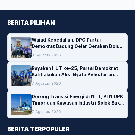
BERITA PILIHAN
Wujud Kepedulian, DPC Partai
Demokrat Badung Gelar Gerakan Donor
Darah
8 Agustus 2026
Rayakan HUT ke-25, Partai Demokrat
Bali Lakukan Aksi Nyata Pelestarian
Lingkungan
7 Agustus 2026
Dorong Transisi Energi di NTT, PLN UPK
Timor dan Kawasan Industri Bolok Buka
Peluang Investasi Woodchip untuk
7 Agustus 2026
Cofiring PLTU Bolok
BERITA TERPOPULER