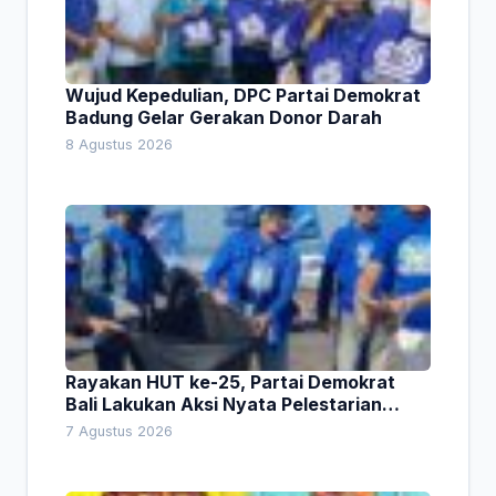
Wujud Kepedulian, DPC Partai Demokrat
Badung Gelar Gerakan Donor Darah
8 Agustus 2026
Rayakan HUT ke-25, Partai Demokrat
Bali Lakukan Aksi Nyata Pelestarian
Lingkungan
7 Agustus 2026