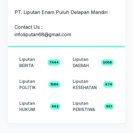
PT. Liputan Enam Puluh Delapan Mandiri
Contact Us :
infoliputan68@gmail.com
Liputan
Liputan
7444
5058
BERITA
DAERAH
Liputan
Liputan
1586
674
POLITIK
KESEHATAN
Liputan
Liputan
662
651
HUKUM
PERISTIWA