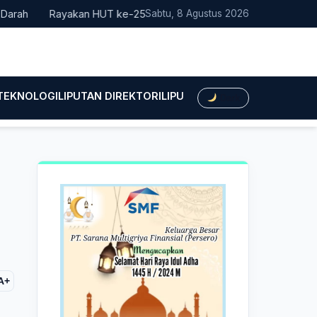
Rayakan HUT ke-25, Partai Demokrat Bali Lakukan Aksi Nyata P
Sabtu, 8 Agustus 2026
 TEKNOLOGI
LIPUTAN DIREKTORI
LIPUTAN HUKUM
LIPUTAN BIS
Dark
A+