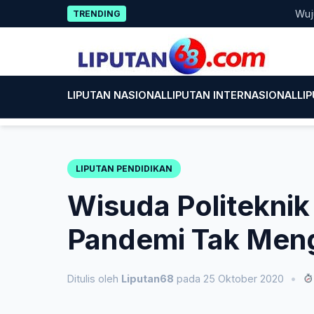
Skip
Wujud Kepe
TRENDING
to
content
LIPUTAN NASIONAL
LIPUTAN INTERNASIONAL
LI
LIPUTAN PENDIDIKAN
Wisuda Politeknik 
Pandemi Tak Meng
Ditulis oleh
Liputan68
pada 25 Oktober 2020
•