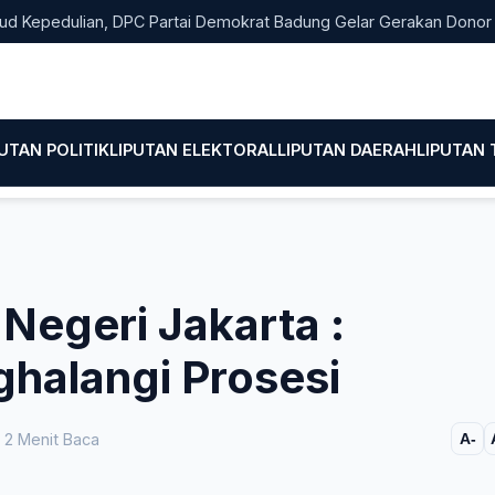
dulian, DPC Partai Demokrat Badung Gelar Gerakan Donor Darah
PUTAN POLITIK
LIPUTAN ELEKTORAL
LIPUTAN DAERAH
LIPUTAN
Negeri Jakarta :
halangi Prosesi
2 Menit Baca
A-