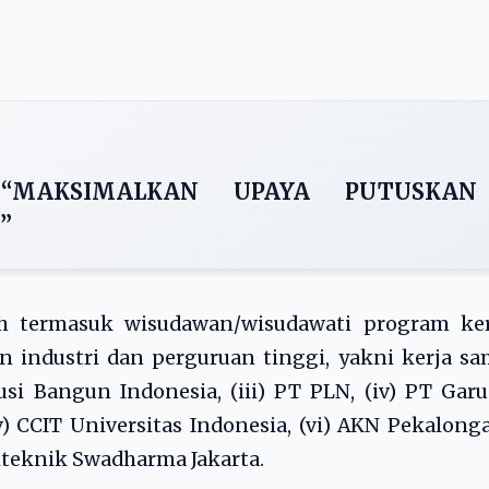
 “MAKSIMALKAN UPAYA PUTUSKAN
”
ah termasuk wisudawan/wisudawati program ker
n industri dan perguruan tinggi, yakni kerja s
usi Bangun Indonesia, (iii) PT PLN, (iv) PT Gar
v) CCIT Universitas Indonesia, (vi) AKN Pekalong
oliteknik Swadharma Jakarta.