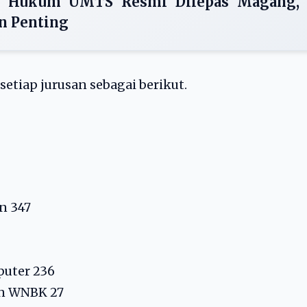
as Hukum UMTS Resmi Dilepas Magang,
n Penting
etiap jurusan sebagai berikut.
n 347
puter 236
n WNBK 27