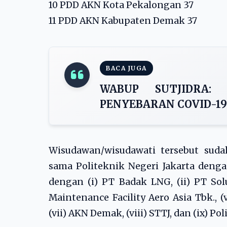
10 PDD AKN Kota Pekalongan 37
11 PDD AKN Kabupaten Demak 37
BACA JUGA
WABUP SUTJIDRA:
PENYEBARAN COVID-19
Wisudawan/wisudawati tersebut sud
sama Politeknik Negeri Jakarta denga
dengan (i) PT Badak LNG, (ii) PT Sol
Maintenance Facility Aero Asia Tbk., (
(vii) AKN Demak, (viii) STTJ, dan (ix) P