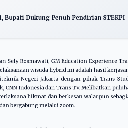
i, Bupati Dukung Penuh Pendirian STEKPI
an Sely Rosmawati, GM Education Experience Tr
laksanaan wisuda hybrid ini adalah hasil kerjas
iteknik Negeri Jakarta dengan pihak Trans Stu
tik, CNN Indonesia dan Trans TV. Melibatkan pulu
terlaksana hikmat dan berkesan walaupun sebag
i dan bergabung melalui zoom.