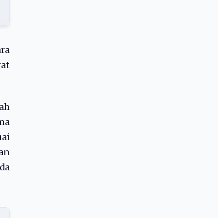
ara
rat
ah
ma
uai
dan
da