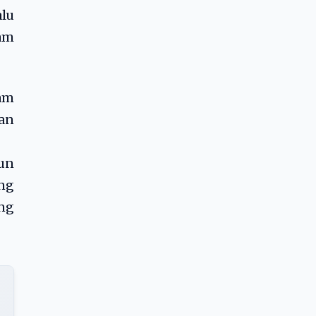
alu
lam
ram
dan
un
ng
ng