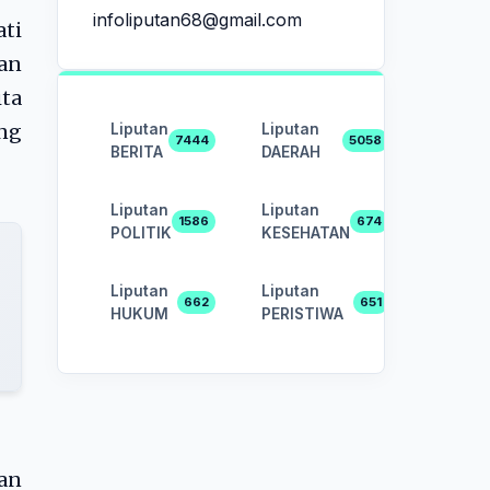
infoliputan68@gmail.com
ti
an
ta
Liputan
Liputan
ang
7444
5058
BERITA
DAERAH
Liputan
Liputan
1586
674
POLITIK
KESEHATAN
Liputan
Liputan
662
651
HUKUM
PERISTIWA
an