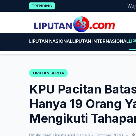
Skip
Wujud Kep
TRENDING
to
content
LIPUTAN NASIONAL
LIPUTAN INTERNASIONAL
LI
LIPUTAN BERITA
KPU Pacitan Batas
Hanya 19 Orang Y
Mengikuti Tahapa
Ditulis oleh
Liputan68
pada 26 Oktober 2020
•