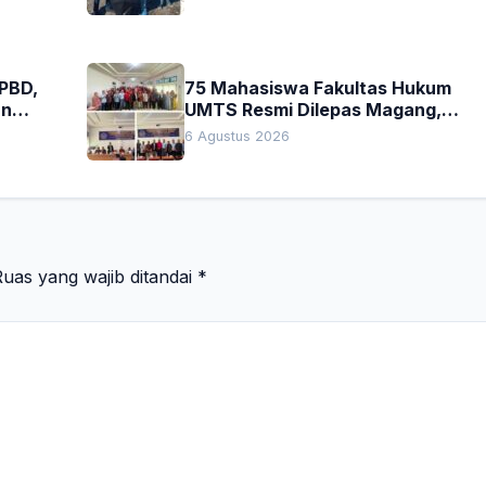
APBD,
75 Mahasiswa Fakultas Hukum
an
UMTS Resmi Dilepas Magang,
h
Dekan Titip Empat Pesan
6 Agustus 2026
Penting
uas yang wajib ditandai
*