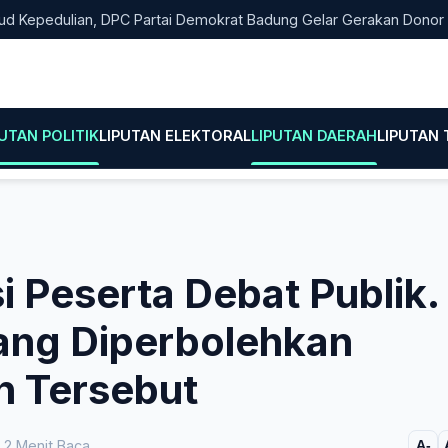
edulian, DPC Partai Demokrat Badung Gelar Gerakan Donor Darah
PUTAN POLITIK
LIPUTAN ELEKTORAL
LIPUTAN DAERAH
LIPUTAN
i Peserta Debat Publik.
ang Diperbolehkan
n Tersebut
2 Menit Baca
A-