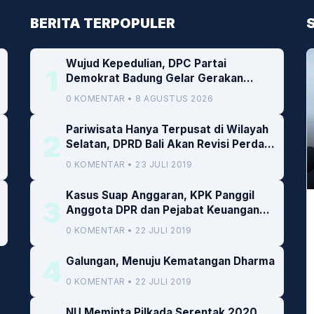
BERITA TERPOPULER
Wujud Kepedulian, DPC Partai
1
Demokrat Badung Gelar Gerakan
Donor Darah
0 KOMENTAR • 8 AGUSTUS 2026
Pariwisata Hanya Terpusat di Wilayah
2
Selatan, DPRD Bali Akan Revisi Perda
RTRW
0 KOMENTAR • 23 JULI 2019
Kasus Suap Anggaran, KPK Panggil
3
Anggota DPR dan Pejabat Keuangan
Kemenkeu
0 KOMENTAR • 22 JULI 2019
4
Galungan, Menuju Kematangan Dharma
0 KOMENTAR • 22 JULI 2019
NU Meminta Pilkada Serentak 2020