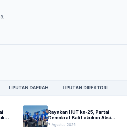
68.
LIPUTAN DAERAH
LIPUTAN DIREKTORI
ai
Rayakan HUT ke-25, Partai
akan
Demokrat Bali Lakukan Aksi
Nyata Pelestarian Lingkungan
7 Agustus 2026