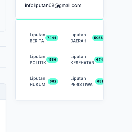
infoliputan68@gmail.com
Liputan
Liputan
7444
5058
BERITA
DAERAH
Liputan
Liputan
1586
674
POLITIK
KESEHATAN
Liputan
Liputan
662
651
HUKUM
PERISTIWA