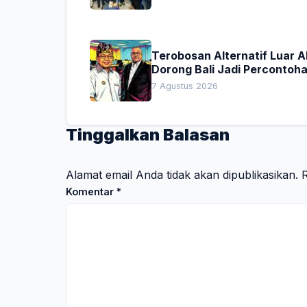
Terobosan Alternatif Luar 
Dorong Bali Jadi Percontoh
Nasional Pembiayaan Daera
7 Agustus 2026
Tinggalkan Balasan
Alamat email Anda tidak akan dipublikasikan.
R
Komentar
*