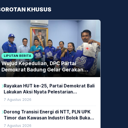
SOROTAN KHUSUS
LIPUTAN BERITA
Wujud Kepedulian, DPC Partai
Demokrat Badung Gelar Gerakan
Donor Darah
Rayakan HUT ke-25, Partai Demokrat Bali
Lakukan Aksi Nyata Pelestarian
Lingkungan
7 Agustus 2026
Dorong Transisi Energi di NTT, PLN UPK
Timor dan Kawasan Industri Bolok Buka
Peluang Investasi Woodchip untuk
7 Agustus 2026