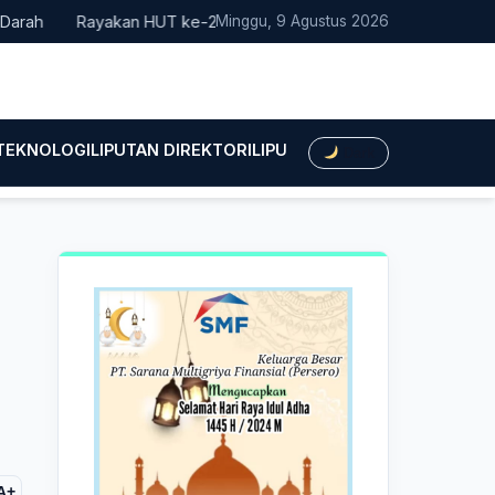
Rayakan HUT ke-25, Partai Demokrat Bali Lakukan Aksi Nyata
Minggu, 9 Agustus 2026
 TEKNOLOGI
LIPUTAN DIREKTORI
LIPUTAN HUKUM
LIPUTAN BIS
Dark
A+