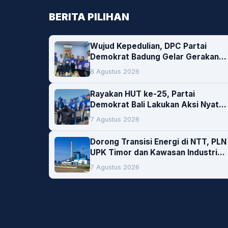
BERITA PILIHAN
Wujud Kepedulian, DPC Partai
Demokrat Badung Gelar Gerakan
Donor Darah
8 Agustus 2026
Rayakan HUT ke-25, Partai
Demokrat Bali Lakukan Aksi Nyata
Pelestarian Lingkungan
7 Agustus 2026
Dorong Transisi Energi di NTT, PLN
UPK Timor dan Kawasan Industri
Bolok Buka Peluang Investasi
7 Agustus 2026
Woodchip untuk Cofiring PLTU
Bolok