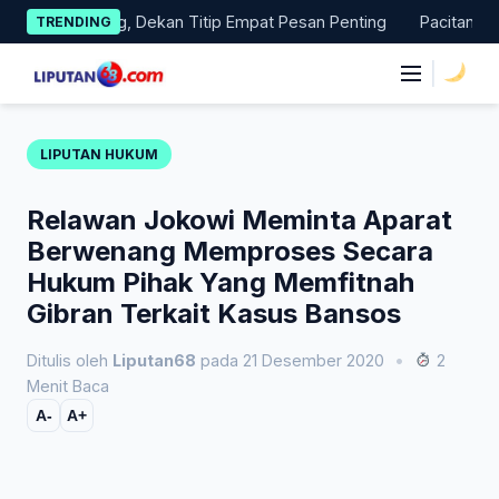
Skip
 Magang, Dekan Titip Empat Pesan Penting
Pacitan Tembus Pe
TRENDING
to
content
|
LIPUTAN HUKUM
Relawan Jokowi Meminta Aparat
Berwenang Memproses Secara
Hukum Pihak Yang Memfitnah
Gibran Terkait Kasus Bansos
Ditulis oleh
Liputan68
pada 21 Desember 2020
•
2
Menit Baca
A-
A+