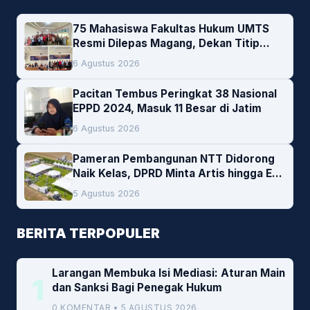
75 Mahasiswa Fakultas Hukum UMTS
Resmi Dilepas Magang, Dekan Titip
Empat Pesan Penting
6 Agustus 2026
Pacitan Tembus Peringkat 38 Nasional
EPPD 2024, Masuk 11 Besar di Jatim
6 Agustus 2026
Pameran Pembangunan NTT Didorong
Naik Kelas, DPRD Minta Artis hingga EO
Lokal Jadi Prioritas
5 Agustus 2026
BERITA TERPOPULER
Larangan Membuka Isi Mediasi: Aturan Main
1
dan Sanksi Bagi Penegak Hukum
0 KOMENTAR • 5 AGUSTUS 2026