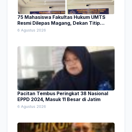
75 Mahasiswa Fakultas Hukum UMTS
Resmi Dilepas Magang, Dekan Titip
Empat Pesan Penting
6 Agustus 2026
Pacitan Tembus Peringkat 38 Nasional
EPPD 2024, Masuk 11 Besar di Jatim
6 Agustus 2026