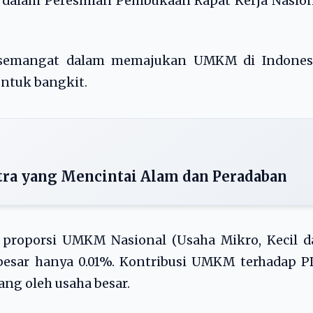
wi dalam Peresmian Pembukaan Rapat Kerja Nasio
 semangat dalam memajukan UMKM di Indonesi
ntuk bangkit.
tra yang Mencintai Alam dan Peradaban
 proporsi UMKM Nasional (Usaha Mikro, Kecil d
besar hanya 0.01%. Kontribusi UMKM terhadap P
ang oleh usaha besar.