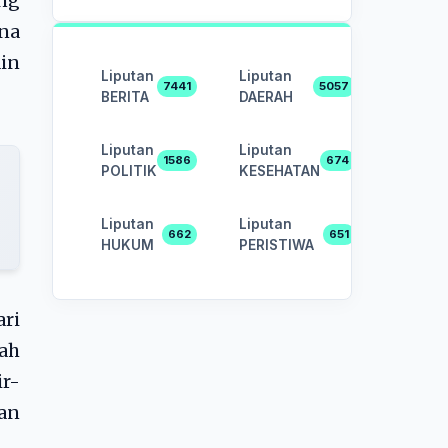
ng
ena
in
Liputan
Liputan
7441
5057
BERITA
DAERAH
Liputan
Liputan
1586
674
POLITIK
KESEHATAN
Liputan
Liputan
662
651
HUKUM
PERISTIWA
ari
dah
r-
han