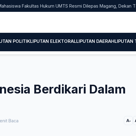
wa Fakultas Hukum UMTS Resmi Dilepas Magang, Dekan Titip Em
PUTAN POLITIK
LIPUTAN ELEKTORAL
LIPUTAN DAERAH
LIPUTAN
esia Berdikari Dalam
enit Baca
A-