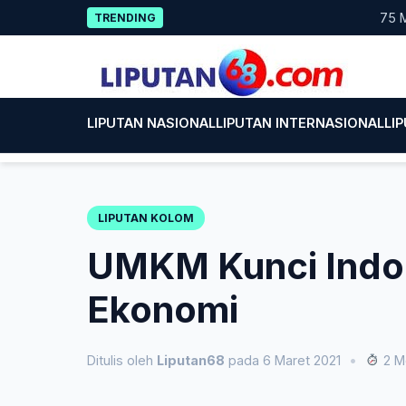
Skip
75 Mahasis
TRENDING
to
content
LIPUTAN NASIONAL
LIPUTAN INTERNASIONAL
LI
LIPUTAN KOLOM
UMKM Kunci Indon
Ekonomi
Ditulis oleh
Liputan68
pada 6 Maret 2021
•
2 M