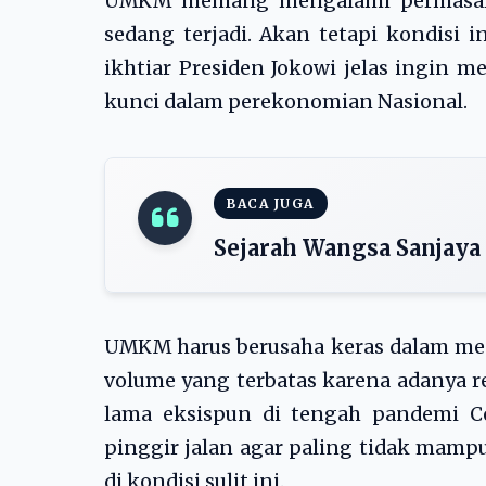
UMKM memang mengalami permasalah
sedang terjadi. Akan tetapi kondisi 
ikhtiar Presiden Jokowi jelas ingi
kunci dalam perekonomian Nasional.
BACA JUGA
Sejarah Wangsa Sanjaya
UMKM harus berusaha keras dalam menj
volume yang terbatas karena adanya r
lama eksispun di tengah pandemi Co
pinggir jalan agar paling tidak mamp
di kondisi sulit ini.