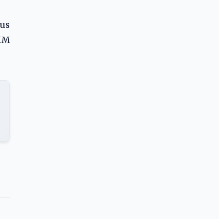
us
KM