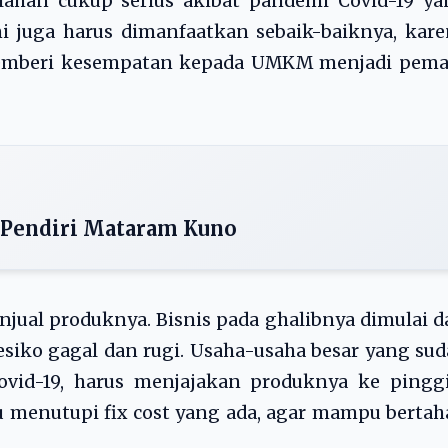
an cukup serius akibat pandemi Covid-19 ya
ini juga harus dimanfaatkan sebaik-baiknya, kar
n memberi kesempatan kepada UMKM menjadi pema
 Pendiri Mataram Kuno
ual produknya. Bisnis pada ghalibnya dimulai d
esiko gagal dan rugi. Usaha-usaha besar yang su
vid-19, harus menjajakan produknya ke pinggi
u menutupi fix cost yang ada, agar mampu berta