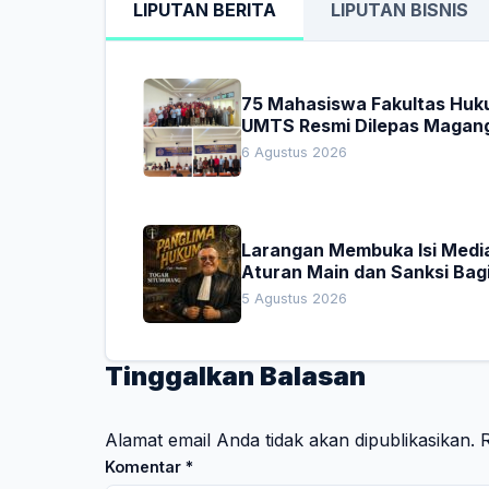
LIPUTAN BERITA
LIPUTAN BISNIS
75 Mahasiswa Fakultas Hu
UMTS Resmi Dilepas Magan
Dekan Titip Empat Pesan
6 Agustus 2026
Penting
Larangan Membuka Isi Media
Aturan Main dan Sanksi Bag
Penegak Hukum
5 Agustus 2026
Tinggalkan Balasan
Alamat email Anda tidak akan dipublikasikan.
R
Komentar
*