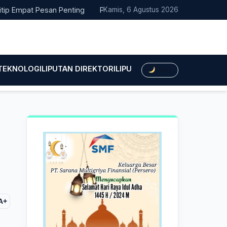
pat Pesan Penting
Pacitan Tembus Peringkat 38 Nasional EPPD
Kamis, 6 Agustus 2026
 TEKNOLOGI
LIPUTAN DIREKTORI
LIPUTAN HUKUM
LIPUTAN BIS
Dark
A+