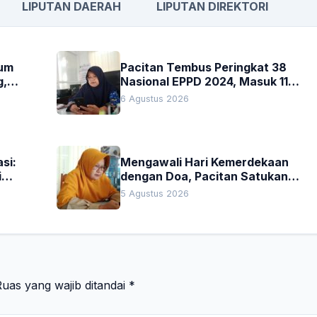
LIPUTAN DAERAH
LIPUTAN DIREKTORI
kum
Pacitan Tembus Peringkat 38
g,
Nasional EPPD 2024, Masuk 11
Besar di Jatim
6 Agustus 2026
si:
Mengawali Hari Kemerdekaan
i
dengan Doa, Pacitan Satukan
Hati untuk Indonesia
5 Agustus 2026
uas yang wajib ditandai
*