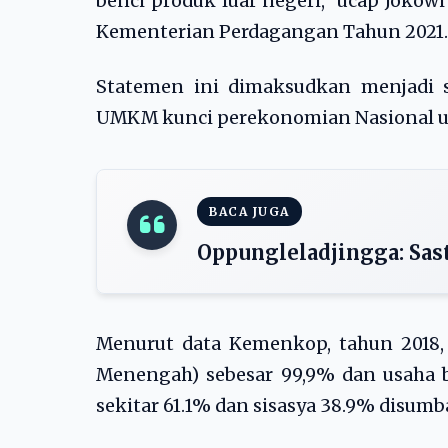
benci produk luar negeri,” ucap Joko
Kementerian Perdagangan Tahun 2021.
Statemen ini dimaksudkan menjadi
UMKM kunci perekonomian Nasional u
BACA JUGA
Oppungleladjingga: Sas
Menurut data Kemenkop, tahun 2018,
Menengah) sebesar 99,9% dan usaha 
sekitar 61.1% dan sisasya 38.9% disumb