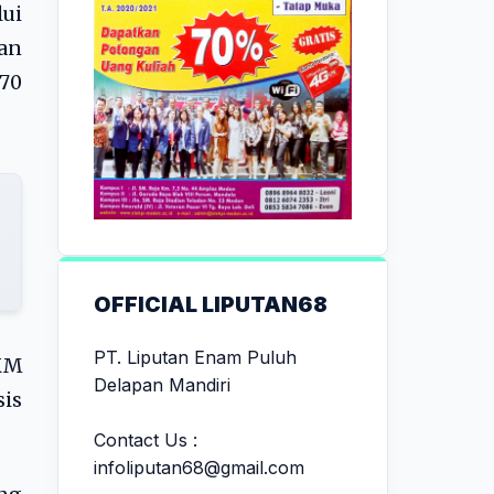
ui
kan
70
OFFICIAL LIPUTAN68
PT. Liputan Enam Puluh
KM
Delapan Mandiri
is
Contact Us :
infoliputan68@gmail.com